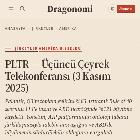
Dragonomi
Abone ol
ANASAYFA
›
ŞIRKETLER
›
AMERIKA
·
ŞIRKETLER
AMERIKA HISSELERI
PLTR — Üçüncü Çeyrek
Telekonferansı (3 Kasım
2025)
Palantir, Q3'te toplam gelirini %63 artırarak Rule of 40
skorunu 114'e taşıdı ve ABD ticari işinde %121 büyüme
kaydetti. Yönetim, AIP platformunun ontoloji tabanlı
farklılaşmasıyla talebin arzı aştığını ve ABD'de
büyümenin sürdürülebilir olduğunu vurguladı.