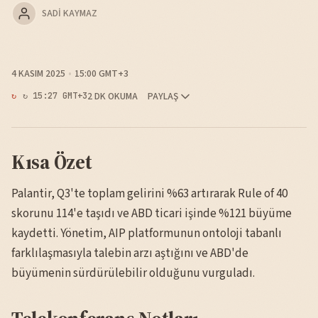
SADI KAYMAZ
4 KASIM 2025
15:00 GMT+3
2 DK OKUMA
PAYLAŞ
↻ 15:27 GMT+3
Kısa Özet
Palantir, Q3'te toplam gelirini %63 artırarak Rule of 40
skorunu 114'e taşıdı ve ABD ticari işinde %121 büyüme
kaydetti. Yönetim, AIP platformunun ontoloji tabanlı
farklılaşmasıyla talebin arzı aştığını ve ABD'de
büyümenin sürdürülebilir olduğunu vurguladı.