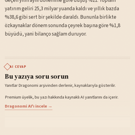
Geçen yılın aynı dönemine göre düşüş %21. Toplam
yatırım geliri 25,3 milyar yuanda kaldı ve yıllık bazda
%38,6 gibi sert bir şekilde daraldı. Bununla birlikte
özkaynaklar dönem sonunda çeyrek başına göre %1,8
büyüdü, yani bilanço sağlam duruyor.
AI CEVAP
Bu yazıya soru sorun
Yanıtlar Dragonomi arşivinden derlenir, kaynaklarıyla gösterilir.
Premium üyelik, bu yazı hakkında kaynaklı AI yanıtlarını da içerir.
Dragonomi AI'ı incele →