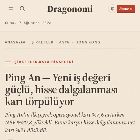
Dragonomi
Abone ol
Cuma, 7 Ağustos 2026
ANASAYFA
›
ŞIRKETLER
›
ASYA
›
HONG KONG
·
ŞIRKETLER
ASYA HISSELERI
Ping An — Yeni iş değeri
güçlü, hisse dalgalanması
karı törpülüyor
Ping An'ın ilk çeyrek operasyonel karı %7,6 artarken
NBV %20,8 yükseldi. Buna karşın hisse dalgalanması net
karı %21 düşürdü.