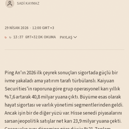
SADI KAYMAZ
29 NISAN 2026
12:00 GMT+3
2 DK OKUMA
PAYLAŞ
↻ 13:37 GMT+3
Ping An’ın 2026 ilk çeyrek sonuçları sigortada güçlü bir
ivme yakaladı ama yatırım tarafı türbülanslı. Kaiyuan
Securities’in raporuna göre grup operasyonel karı yıllık
%7,6 artarak 40,8 milyar yuana çıktı. Büyüme esas olarak
hayat sigortası ve varlık yönetimi segmentlerinden geldi.
Ancak işin bir de diğer yüzü var. Hisse senedi piyasalarını
sarsan jeopolitik satışlar net karı 23,9 milyar yuana çekti.