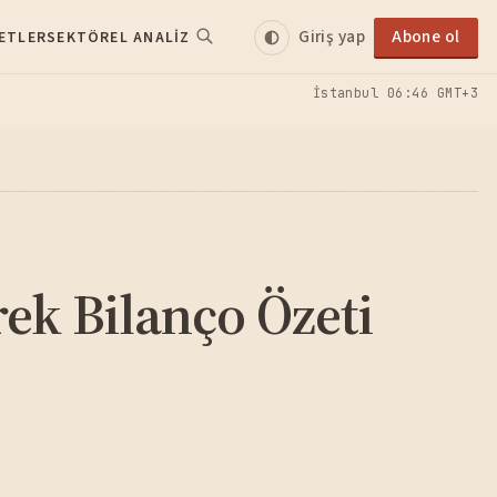
Giriş yap
Abone ol
ETLER
SEKTÖREL ANALIZ
İstanbul
06:46 GMT+3
ek Bilanço Özeti