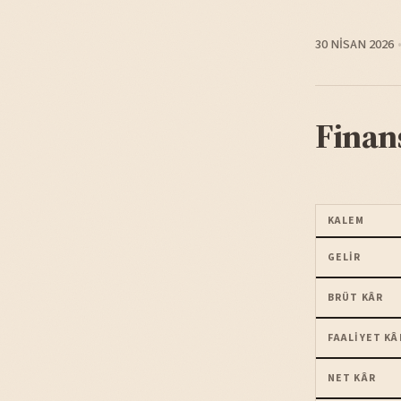
30 NISAN 2026
Finan
KALEM
GELIR
BRÜT KÂR
FAALIYET KÂ
NET KÂR