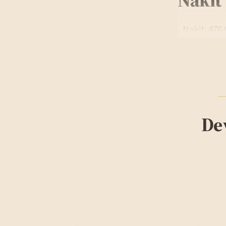
- Nakit: 476
De