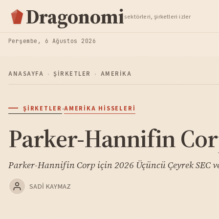
Hisse Analiz
Dragonomi
sektörleri, şirketleri izler
TAKIP ET
Perşembe, 6 Ağustos 2026
ANASAYFA
›
ŞIRKETLER
›
AMERIKA
·
ŞIRKETLER
AMERIKA HISSELERI
Parker-Hannifin Cor
Parker-Hannifin Corp için 2026 Üçüncü Çeyrek SEC ver
SADI KAYMAZ