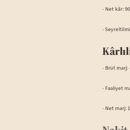
- Net kâr: 9
- Seyreltilm
Kârlıl
- Brüt marj:
- Faaliyet m
- Net marj: 
Nakit