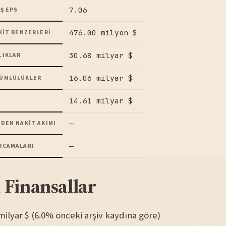
7.06
Ş EPS
476.00 milyon $
KIT BENZERLERI
30.68 milyar $
LIKLAR
16.06 milyar $
ÜMLÜLÜKLER
14.61 milyar $
—
DEN NAKIT AKIMI
—
RCAMALARI
 Finansallar
9 milyar $ (6.0% önceki arşiv kaydına göre)