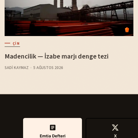
ÇIN
Madencilik — İzabe marjı denge tezi
SADI KAYMAZ
5 AĞUSTOS 2026
Emtia Defteri
X