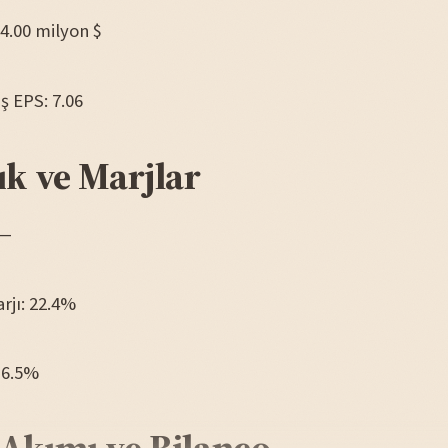
04.00 milyon $
iş EPS: 7.06
ık ve Marjlar
 —
arjı: 22.4%
16.5%
 Akımı ve Bilanço