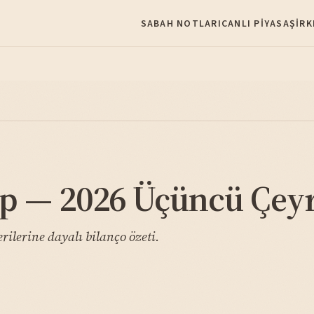
SABAH NOTLARI
CANLI PIYASA
ŞIRK
p — 2026 Üçüncü Çeyr
ilerine dayalı bilanço özeti.