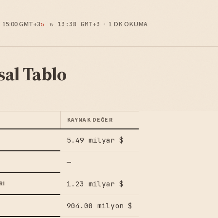
15:00 GMT+3
1 DK OKUMA
↻ 13:38 GMT+3
sal Tablo
KAYNAK DEĞER
5.49 milyar $
—
1.23 milyar $
RI
904.00 milyon $