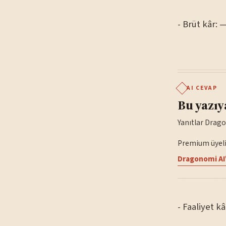
- Brüt kâr: 
AI CEVAP
Bu yazıy
Yanıtlar Drago
Premium üyelik
Dragonomi AI'
- Faaliyet kâ