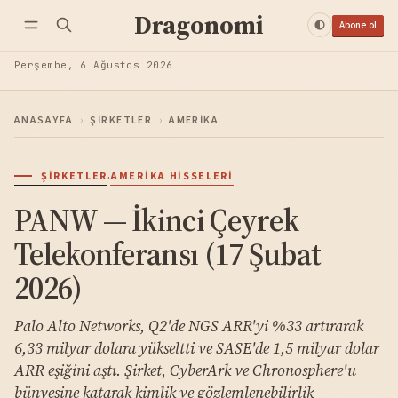
Dragonomi
Abone ol
Perşembe, 6 Ağustos 2026
ANASAYFA
›
ŞIRKETLER
›
AMERIKA
·
ŞIRKETLER
AMERIKA HISSELERI
PANW — İkinci Çeyrek
Telekonferansı (17 Şubat
2026)
Palo Alto Networks, Q2'de NGS ARR'yi %33 artırarak
6,33 milyar dolara yükseltti ve SASE'de 1,5 milyar dolar
ARR eşiğini aştı. Şirket, CyberArk ve Chronosphere'u
bünyesine katarak kimlik ve gözlemlenebilirlik