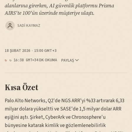
alanlarına girerken, AI güvenlik platformu Prisma
AIRS'te 100'ün üzerinde müşteriye ulaştı.
SADI KAYMAZ
18 ŞUBAT 2026
15:00 GMT+3
4 DK OKUMA
PAYLAŞ
↻ 16:38 GMT+3
Kısa Özet
Palo Alto Networks, Q2'de NGS ARR'yi %33 artırarak 6,33
milyar dolara yükseltti ve SASE'de 1,5 milyar dolar ARR
eşiğini aştı. Şirket, CyberArk ve Chronosphere'u
bünyesine katarak kimlik ve gözlemlenebilirlik