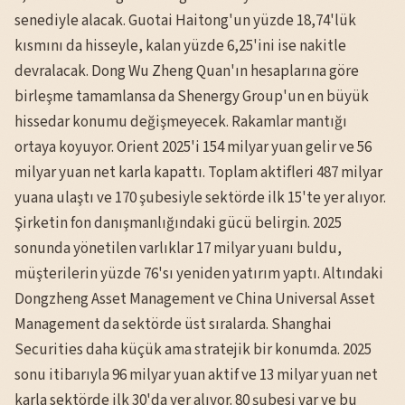
senediyle alacak. Guotai Haitong'un yüzde 18,74'lük
kısmını da hisseyle, kalan yüzde 6,25'ini ise nakitle
devralacak. Dong Wu Zheng Quan'ın hesaplarına göre
birleşme tamamlansa da Shenergy Group'un en büyük
hissedar konumu değişmeyecek. Rakamlar mantığı
ortaya koyuyor. Orient 2025'i 154 milyar yuan gelir ve 56
milyar yuan net karla kapattı. Toplam aktifleri 487 milyar
yuana ulaştı ve 170 şubesiyle sektörde ilk 15'te yer alıyor.
Şirketin fon danışmanlığındaki gücü belirgin. 2025
sonunda yönetilen varlıklar 17 milyar yuanı buldu,
müşterilerin yüzde 76'sı yeniden yatırım yaptı. Altındaki
Dongzheng Asset Management ve China Universal Asset
Management da sektörde üst sıralarda. Shanghai
Securities daha küçük ama stratejik bir konumda. 2025
sonu itibarıyla 96 milyar yuan aktif ve 13 milyar yuan net
karla sektörde ilk 30'da yer alıyor. 80 şubesi var ve bu