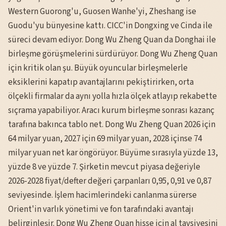
Western Guorong'u, Guosen Wanhe'yi, Zheshang ise
Guodu'yu bünyesine kattı. CICC'in Dongxing ve Cinda ile
süreci devam ediyor. Dong Wu Zheng Quan da Donghai ile
birleşme görüşmelerini sürdürüyor. Dong Wu Zheng Quan
için kritik olan şu. Büyük oyuncular birleşmelerle
eksiklerini kapatıp avantajlarını pekiştirirken, orta
ölçekli firmalar da aynı yolla hızla ölçek atlayıp rekabette
sıçrama yapabiliyor. Aracı kurum birleşme sonrası kazanç
tarafına bakınca tablo net. Dong Wu Zheng Quan 2026 için
64 milyar yuan, 2027 için 69 milyar yuan, 2028 içinse 74
milyar yuan net kar öngörüyor. Büyüme sırasıyla yüzde 13,
yüzde 8 ve yüzde 7. Şirketin mevcut piyasa değeriyle
2026-2028 fiyat/defter değeri çarpanları 0,95, 0,91 ve 0,87
seviyesinde. İşlem hacimlerindeki canlanma sürerse
Orient'in varlık yönetimi ve fon tarafındaki avantajı
belirginleşir. Dong Wu Zheng Quan hisse için al tavsiyesini