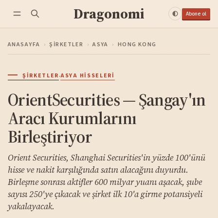
Dragonomi
Abone ol
ANASAYFA
›
ŞIRKETLER
›
ASYA
›
HONG KONG
·
ŞIRKETLER
ASYA HISSELERI
OrientSecurities — Şangay'ın
Aracı Kurumlarını
Birleştiriyor
Orient Securities, Shanghai Securities'in yüzde 100'ünü
hisse ve nakit karşılığında satın alacağını duyurdu.
Birleşme sonrası aktifler 600 milyar yuanı aşacak, şube
sayısı 250'ye çıkacak ve şirket ilk 10'a girme potansiyeli
yakalayacak.