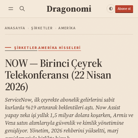
Dragonomi
Abone ol
ANASAYFA
›
ŞIRKETLER
›
AMERIKA
·
ŞIRKETLER
AMERIKA HISSELERI
NOW — Birinci Çeyrek
Telekonferansı (22 Nisan
2026)
ServiceNow, ilk çeyrekte abonelik gelirlerini sabit
kurlarda %19 artırarak beklentileri aştı. Now Assist
yapay zeka işi yıllık 1,5 milyar dolara koşarken, Armis ve
Veza satın alımlarıyla güvenlik ve kimlik yönetimine
genişliyor. Yönetim, 2026 rehberini yükseltti, marj