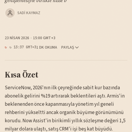
genişlemesiyle birlikte hisse b
SADI KAYMAZ
23 NISAN 2026
15:00 GMT+3
1 DK OKUMA
PAYLAŞ
↻ 13:37 GMT+3
Kısa Özet
ServiceNow, 2026'nın ilk çeyreğinde sabit kur bazında
abonelik gelirini %19 artırarak beklentileri aştı. Armis'in
beklenenden önce kapanmasıyla yönetim yıl geneli
rehberini yükseltti ancak organik büyüme görünümünü
korudu. Now Assist'in birikimli yıllık sözleşme değeri 1,5
milyar dolara ulaştı, satış CRM'i işi beş kat büyüdü.