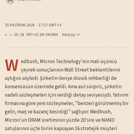
25 HAZIRAN 2026
17:27 GMT+3
1 DK OKUMA
PAYLAŞ
↻ 10:18 GMT+3
W
edbush, Micron Technology'nin mali üçüncü
çeyrek sonuçlarının Wall Street beklentilerini
aştığını söyledi. Şirketin ileriye dönük rehberliği de
konsensüsün üzerinde geldi. Ama asıl sürpriz, şirketin
vadeli sözleşmeleri için verdiği detay seviyesiydi. Yatırım
firmasına göre yeni sözleşmeler, "benzeri görülmemiş bir
gelir, marj ve kazanç kesinliği" sağlıyor. Wedbush,
Micron'un DRAM üretiminin yüzde 20'sini ve NAND
satışlarının üçte birini kapsayan 16 stratejik müşteri