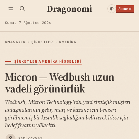
Dragonomi
Abone ol
Cuma, 7 Ağustos 2026
ANASAYFA
›
ŞIRKETLER
›
AMERIKA
·
ŞIRKETLER
AMERIKA HISSELERI
Micron — Wedbush uzun
vadeli görünürlük
Wedbush, Micron Technology'nin yeni stratejik müşteri
anlaşmalarının gelir, marj ve kazanç için benzeri
görülmemiş bir kesinlik sağladığını belirterek hisse için
hedef fiyatını yükseltti.
SADI KAYMAZ