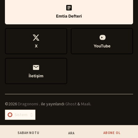
Emtia Defteri
X
YouTube
İletişim
©2026
Dragonomi
.
ile yayınlandı
Ghost
&
Maali
.
SABAH NOTU
ABONE OL
ARA