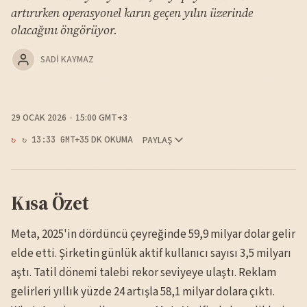
artırırken operasyonel karın geçen yılın üzerinde
olacağını öngörüyor.
SADI KAYMAZ
29 OCAK 2026
15:00 GMT+3
5 DK OKUMA
PAYLAŞ
↻ 13:33 GMT+3
Kısa Özet
Meta, 2025'in dördüncü çeyreğinde 59,9 milyar dolar gelir
elde etti. Şirketin günlük aktif kullanıcı sayısı 3,5 milyarı
aştı. Tatil dönemi talebi rekor seviyeye ulaştı. Reklam
gelirleri yıllık yüzde 24 artışla 58,1 milyar dolara çıktı.