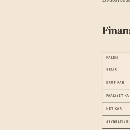
23 AĞUSTOS 20
Finan
KALEM
GELIR
BRÜT KÂR
FAALIYET KÂ
NET KÂR
SEYRELTILMI