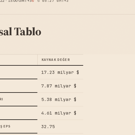
22
15:00 GMT+3
↻ 05:27 GMT+3
sal Tablo
KAYNAK DEĞER
17.23 milyar $
7.87 milyar $
5.38 milyar $
RI
4.61 milyar $
32.75
Ş EPS