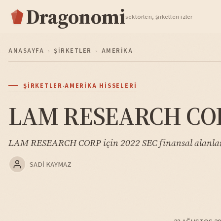
Dragonomi
TAKIP ET
sektörleri, şirketleri izler
ANASAYFA
›
ŞIRKETLER
›
AMERIKA
·
ŞIRKETLER
AMERIKA HISSELERI
LAM RESEARCH CORP
LAM RESEARCH CORP için 2022 SEC finansal alanları
SADI KAYMAZ