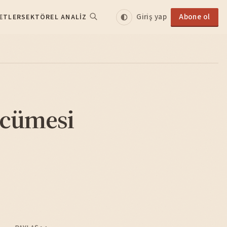
Giriş yap
Abone ol
ETLER
SEKTÖREL ANALIZ
cümesi