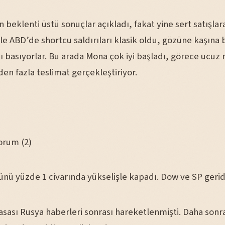
beklenti üstü sonuçlar açıkladı, fakat yine sert satışla
ikle ABD’de shortcu saldırıları klasik oldu, gözüne kaşın
sı basıyorlar. Bu arada Mona çok iyi başladı, görece ucuz 
den fazla teslimat gerçekleştiriyor.
orum (2)
nü yüzde 1 civarında yükselişle kapadı. Dow ve SP gerid
asası Rusya haberleri sonrası hareketlenmişti. Daha sonr