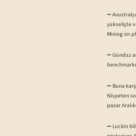
➖ Avustralya
yükselişte 
Mining ön pl
➖ Gündüz ar
benchmarkı 
➖ Buna karşı
Nispeten so
pazar Aralık
➖ Luckin bil