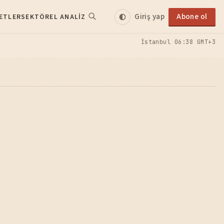
Giriş yap
Abone ol
ETLER
SEKTÖREL ANALIZ
İstanbul
06:38 GMT+3