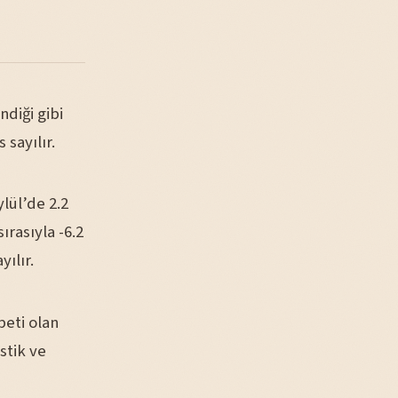
diği gibi
sayılır.
lül’de 2.2
ırasıyla -6.2
yılır.
peti olan
stik ve