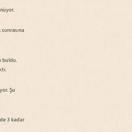
ünüyor.
ş sonrasına
ı buldu.
tı.
yor. Şu
zde 3 kadar