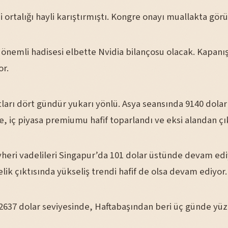
 ortalığı hayli karıştırmıştı. Kongre onayı muallakta gör
önemli hadisesi elbette Nvidia bilançosu olacak. Kapanı
r.
tları dört gündür yukarı yönlü. Asya seansında 9140 dolar
 iç piyasa premiumu hafif toparlandı ve eksi alandan çık
heri vadelileri Singapur’da 101 dolar üstünde devam edi
çelik çıktısında yükseliş trendi hafif de olsa devam ediyor.
 2637 dolar seviyesinde, Haftabaşından beri üç günde yü