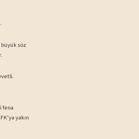
.
i büyük söz
.
vetli.
i fena
 RFK’ya yakın