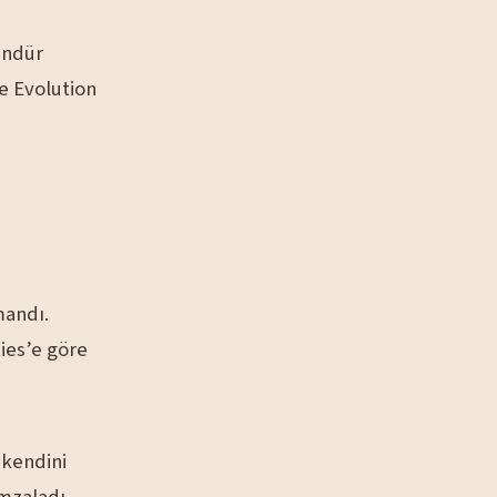
ündür
e Evolution
mandı.
ies’e göre
 kendini