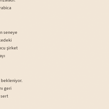
imzaladı.
rabica
en seneye
lkedeki
cu şirket
ayı
 bekleniyor.
nı geri
 sert