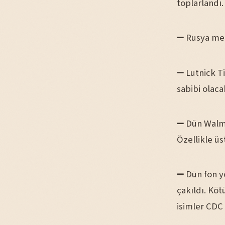
toplarlandı.
➖ Rusya mes
➖ Lutnick Ti
sabibi olaca
➖ Dün Walma
Özellikle üst
➖ Dün fon yö
çakıldı. Köt
isimler CDC 