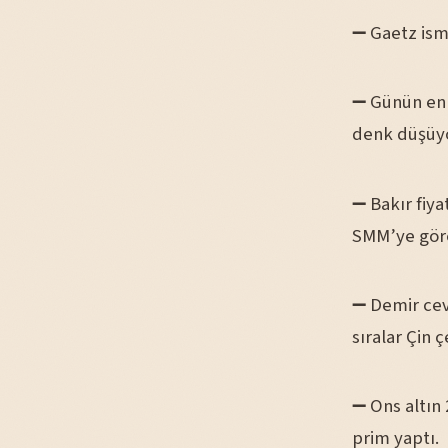
➖ Gaetz ismi
➖ Günün en 
denk düşüyo
➖ Bakır fiya
SMM’ye göre,
➖ Demir cev
sıralar Çin 
➖ Ons altın
prim yaptı.