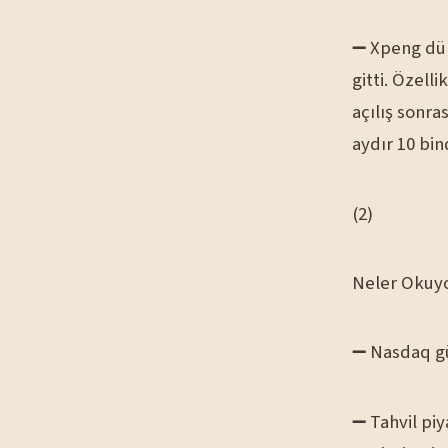
➖ Xpeng dün 
gitti. Özell
açılış sonra
aydır 10 bin
(2)
Neler Okuy
➖ Nasdaq gü
➖ Tahvil piy