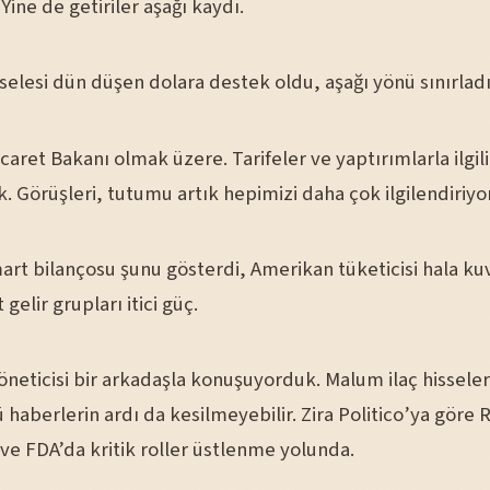
 Yine de getiriler aşağı kaydı.
elesi dün düşen dolara destek oldu, aşağı yönü sınırladı
caret Bakanı olmak üzere. Tarifeler ve yaptırımlarla ilgil
k. Görüşleri, tutumu artık hepimizi daha çok ilgilendiriyor
rt bilançosu şunu gösterdi, Amerikan tüketicisi hala kuv
 gelir grupları itici güç.
neticisi bir arkadaşla konuşuyorduk. Malum ilaç hisseler
ü haberlerin ardı da kesilmeyebilir. Zira Politico’ya göre
ve FDA’da kritik roller üstlenme yolunda.