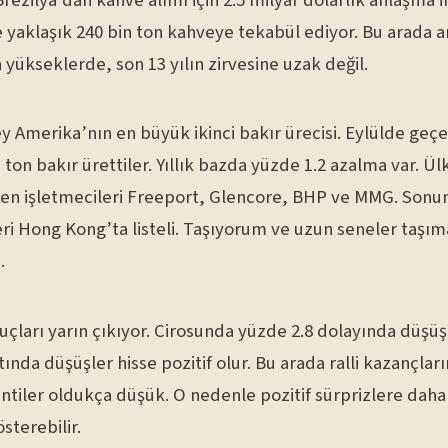
Brezilya’dan kahve alımı için 2.5 milyar dolarlık anlaşma 
 yaklaşık 240 bin ton kahveye tekabül ediyor. Bu arada a
la yükseklerde, son 13 yılın zirvesine uzak değil.
 Amerika’nın en büyük ikinci bakır ürecisi. Eylülde geç
 ton bakır ürettiler. Yıllık bazda yüzde 1.2 azalma var. Ü
en işletmecileri Freeport, Glencore, BHP ve MMG. Sonun
leri Hong Kong’ta listeli. Taşıyorum ve uzun seneler taşım
.
çları yarın çıkıyor. Cirosunda yüzde 2.8 dolayında düşüş
tında düşüşler hisse pozitif olur. Bu arada ralli kazançları
ntiler oldukça düşük. O nedenle pozitif sürprizlere daha
sterebilir.