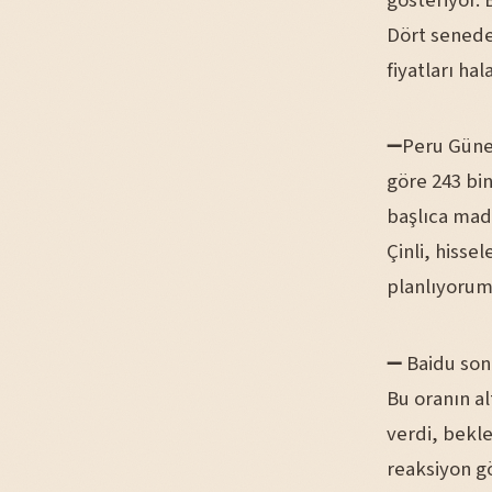
gösteriyor. 
Dört senede
fiyatları ha
➖Peru Güney
göre 243 bin
başlıca mad
Çinli, hisse
planlıyorum
➖ Baidu sonu
Bu oranın al
verdi, bekle
reaksiyon gö