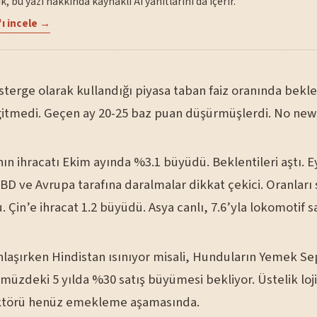
, bu yazı hakkında kaynaklı AI yanıtlarını da içerir.
ı incele →
erge olarak kullandığı piyasa taban faiz oranında beklen
gitmedi. Geçen ay 20-25 baz puan düşürmüşlerdi. No news 
n ihracatı Ekim ayında %3.1 büyüdü. Beklentileri aştı. Ey
BD ve Avrupa tarafına daralmalar dikkat çekici. Oranları s
. Çin’e ihracat 1.2 büyüdü. Asya canlı, 7.6’yla lokomotif sa
laşırken Hindistan ısınıyor misali, Hunduların Yemek Se
üzdeki 5 yılda %30 satış büyümesi bekliyor. Üstelik loji
ektörü henüz emekleme aşamasında.