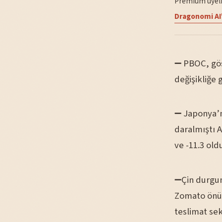
Premium üyelik
Dragonomi AI'
➖ PBOC, göst
değişikliğe 
➖ Japonya’nı
daralmıştı A
ve -11.3 oldu
➖Çin durgun
Zomato önüm
teslimat s