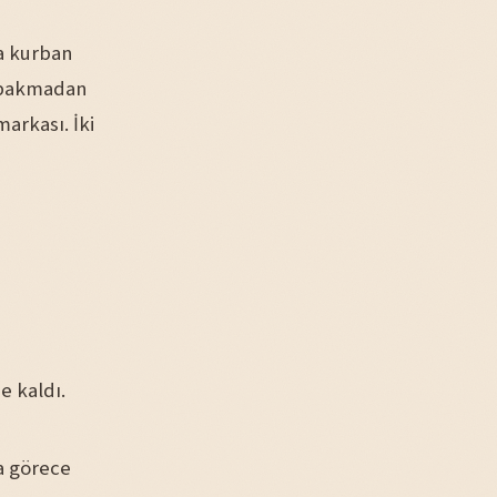
ra kurban
a bakmadan
markası. İki
e kaldı.
a görece