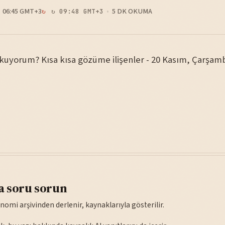
06:45 GMT+3
5 DK OKUMA
↻ 09:48 GMT+3
okuyorum? Kısa kısa gözüme ilişenler - 20 Kasım, Çarşam
a soru sorun
nomi arşivinden derlenir, kaynaklarıyla gösterilir.