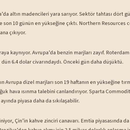
’da altın madencileri yara sarıyor. Sektör tahtası dört g
ve son 10 günün en yükseğine çıktı. Northern Resources c
ana çıkıyor.
aya kaynıyor. Avrupa’da benzin marjları zayıf. Roterdam
dün 6.4 dolar civarındaydı. Önceki gün daha düşüktü.
n Avrupa dizel marjları son 19 haftanın en yükseğine tır
ğuk hava ısınma talebini canlandırıyor. Sparta Commodit
 ayında piyasa daha da sıkılaşabilir.
iniyor, Çin’in kahve zinciri canavarı. Emtia piyasasında da