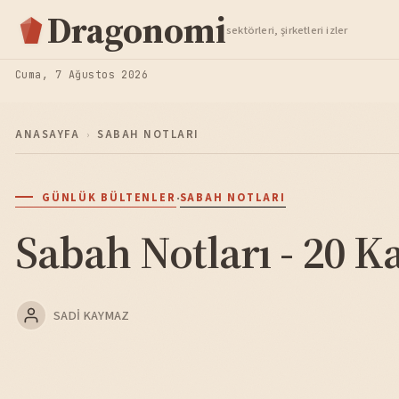
Hisse Analiz
Dragonomi
sektörleri, şirketleri izler
TAKIP ET
Cuma, 7 Ağustos 2026
ANASAYFA
›
SABAH NOTLARI
·
GÜNLÜK BÜLTENLER
SABAH NOTLARI
Sabah Notları - 20 K
SADI KAYMAZ