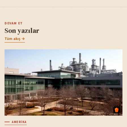
DEVAM ET
Son yazılar
Tüm akış →
AMERIKA