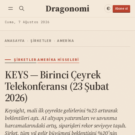
Dragonomi
Abone ol
Cuma, 7 Ağustos 2026
ANASAYFA
›
ŞIRKETLER
›
AMERIKA
·
ŞIRKETLER
AMERIKA HISSELERI
KEYS — Birinci Çeyrek
Telekonferansı (23 Şubat
2026)
Keysight, mali ilk çeyrekte gelirlerini %23 artırarak
beklentileri aştı. AI altyapı yatırımları ve savunma
harcamalarındaki artış, siparişleri rekor seviyeye taşıdı.
Şirket, tüm yıl gelir büyümesi beklentisini %20’nin