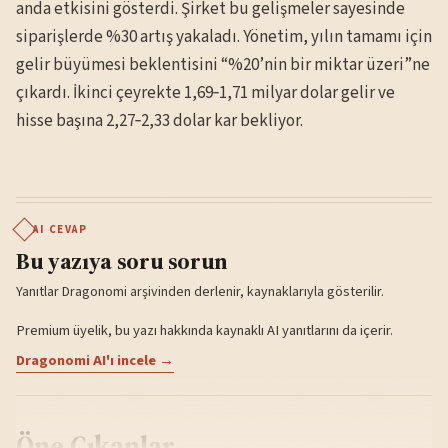
anda etkisini gösterdi. Şirket bu gelişmeler sayesinde
siparişlerde %30 artış yakaladı. Yönetim, yılın tamamı için
gelir büyümesi beklentisini “%20’nin bir miktar üzeri”ne
çıkardı. İkinci çeyrekte 1,69‑1,71 milyar dolar gelir ve
hisse başına 2,27‑2,33 dolar kar bekliyor.
AI CEVAP
Bu yazıya soru sorun
Yanıtlar Dragonomi arşivinden derlenir, kaynaklarıyla gösterilir.
Premium üyelik, bu yazı hakkında kaynaklı AI yanıtlarını da içerir.
Dragonomi AI'ı incele →
Öne Çıkanlar