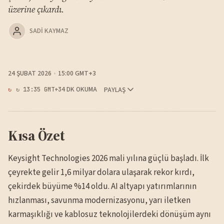
üzerine çıkardı.
SADI KAYMAZ
24 ŞUBAT 2026
15:00 GMT+3
4 DK OKUMA
PAYLAŞ
↻ 13:35 GMT+3
Kısa Özet
Keysight Technologies 2026 mali yılına güçlü başladı. İlk
çeyrekte gelir 1,6 milyar dolara ulaşarak rekor kırdı,
çekirdek büyüme %14 oldu. AI altyapı yatırımlarının
hızlanması, savunma modernizasyonu, yarı iletken
karmaşıklığı ve kablosuz teknolojilerdeki dönüşüm aynı