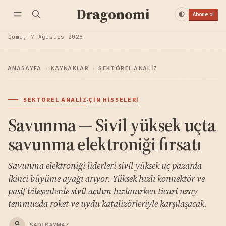
Dragonomi
Abone ol
Cuma, 7 Ağustos 2026
ANASAYFA
›
KAYNAKLAR
›
SEKTÖREL ANALIZ
·
SEKTÖREL ANALIZ
ÇIN HISSELERI
Savunma — Sivil yüksek uçta
savunma elektroniği fırsatı
Savunma elektroniği liderleri sivil yüksek uç pazarda
ikinci büyüme ayağı arıyor. Yüksek hızlı konnektör ve
pasif bileşenlerde sivil açılım hızlanırken ticari uzay
temmuzda roket ve uydu katalizörleriyle karşılaşacak.
SADI KAYMAZ