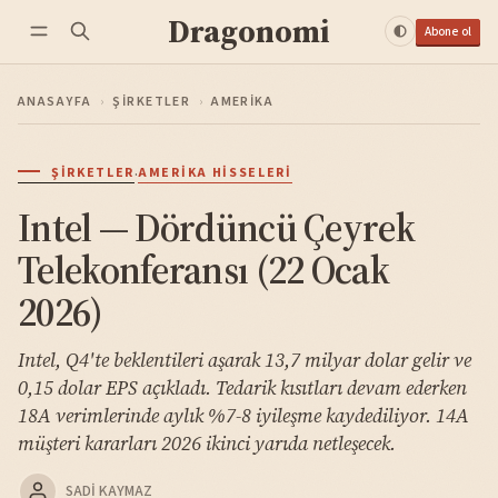
Dragonomi
Abone ol
ANASAYFA
›
ŞIRKETLER
›
AMERIKA
·
ŞIRKETLER
AMERIKA HISSELERI
Intel — Dördüncü Çeyrek
Telekonferansı (22 Ocak
2026)
Intel, Q4'te beklentileri aşarak 13,7 milyar dolar gelir ve
0,15 dolar EPS açıkladı. Tedarik kısıtları devam ederken
18A verimlerinde aylık %7-8 iyileşme kaydediliyor. 14A
müşteri kararları 2026 ikinci yarıda netleşecek.
SADI KAYMAZ