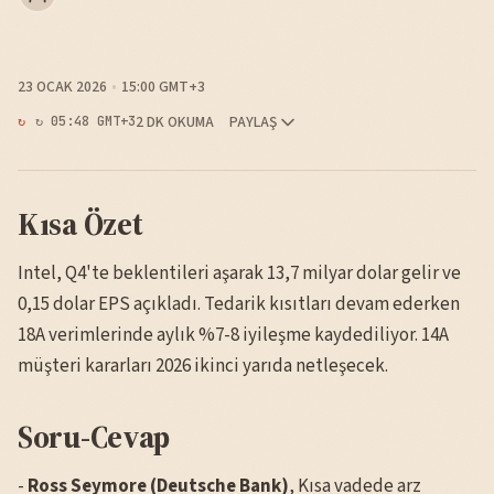
23 OCAK 2026
15:00 GMT+3
2 DK OKUMA
PAYLAŞ
↻ 05:48 GMT+3
Kısa Özet
Intel, Q4'te beklentileri aşarak 13,7 milyar dolar gelir ve
0,15 dolar EPS açıkladı. Tedarik kısıtları devam ederken
18A verimlerinde aylık %7-8 iyileşme kaydediliyor. 14A
müşteri kararları 2026 ikinci yarıda netleşecek.
Soru-Cevap
-
Ross Seymore (Deutsche Bank)
, Kısa vadede arz