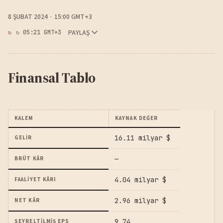
8 ŞUBAT 2024
15:00 GMT+3
PAYLAŞ
↻ 05:21 GMT+3
Finansal Tablo
KALEM
KAYNAK DEĞER
16.11 milyar $
GELIR
—
BRÜT KÂR
4.04 milyar $
FAALIYET KÂRI
2.96 milyar $
NET KÂR
9.74
SEYRELTILMIŞ EPS