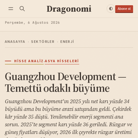
Dragonomi
Abone ol
Perşembe, 6 Ağustos 2026
ANASAYFA
›
SEKTÖRLER
›
ENERJI
·
HISSE ANALIZ
ASYA HISSELERI
Guangzhou Development —
Temettü odaklı büyüme
Guangzhou Development'ın 2025 yılı net karı yüzde 34
büyüdü ama bu büyüme arazi satışından geldi. Çekirdek
kâr yüzde 35 düştü. Yenilenebilir enerji segmenti ana
sorun. 2025'te segment karı yüzde 36 geriledi. Rüzgar ve
güneş fiyatları düşüyor, 2026 ilk çeyrekte rüzgar üretimi