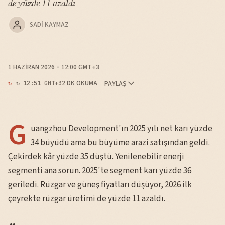
de yüzde 11 azaldı
SADI KAYMAZ
1 HAZIRAN 2026
12:00 GMT+3
2 DK OKUMA
PAYLAŞ
↻ 12:51 GMT+3
G
uangzhou Development'ın 2025 yılı net karı yüzde
34 büyüdü ama bu büyüme arazi satışından geldi.
Çekirdek kâr yüzde 35 düştü. Yenilenebilir enerji
segmenti ana sorun. 2025'te segment karı yüzde 36
geriledi. Rüzgar ve güneş fiyatları düşüyor, 2026 ilk
çeyrekte rüzgar üretimi de yüzde 11 azaldı.