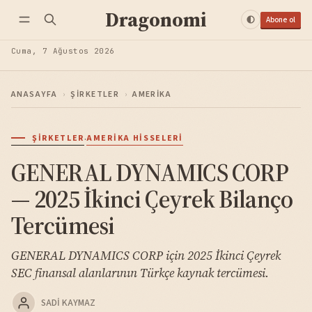
Dragonomi
Abone ol
Cuma, 7 Ağustos 2026
ANASAYFA
›
ŞIRKETLER
›
AMERIKA
·
ŞIRKETLER
AMERIKA HISSELERI
GENERAL DYNAMICS CORP
— 2025 İkinci Çeyrek Bilanço
Tercümesi
GENERAL DYNAMICS CORP için 2025 İkinci Çeyrek
SEC finansal alanlarının Türkçe kaynak tercümesi.
SADI KAYMAZ