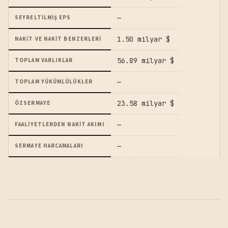
—
SEYRELTILMIŞ EPS
1.50 milyar $
NAKIT VE NAKIT BENZERLERI
56.89 milyar $
TOPLAM VARLIKLAR
—
TOPLAM YÜKÜMLÜLÜKLER
23.58 milyar $
ÖZSERMAYE
—
FAALIYETLERDEN NAKIT AKIMI
—
SERMAYE HARCAMALARI