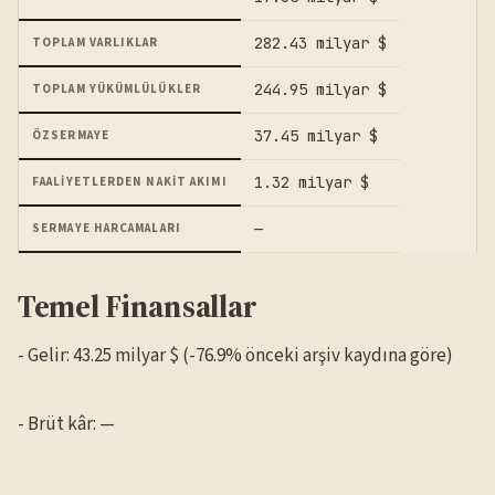
282.43 milyar $
TOPLAM VARLIKLAR
244.95 milyar $
TOPLAM YÜKÜMLÜLÜKLER
37.45 milyar $
ÖZSERMAYE
1.32 milyar $
FAALIYETLERDEN NAKIT AKIMI
—
SERMAYE HARCAMALARI
Temel Finansallar
- Gelir: 43.25 milyar $ (-76.9% önceki arşiv kaydına göre)
- Brüt kâr: —