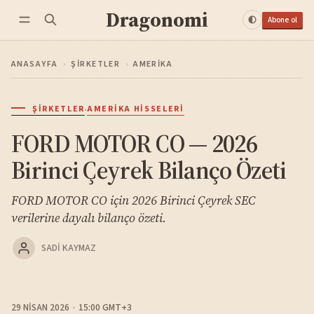
Dragonomi
Abone ol
ANASAYFA
›
ŞIRKETLER
›
AMERIKA
·
ŞIRKETLER
AMERIKA HISSELERI
FORD MOTOR CO — 2026
Birinci Çeyrek Bilanço Özeti
FORD MOTOR CO için 2026 Birinci Çeyrek SEC
verilerine dayalı bilanço özeti.
SADI KAYMAZ
29 NISAN 2026
15:00 GMT+3