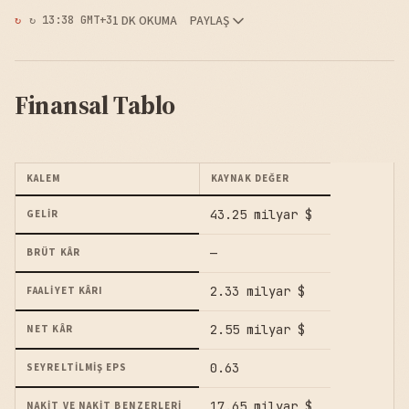
1 DK OKUMA
PAYLAŞ
↻ 13:38 GMT+3
Finansal Tablo
KALEM
KAYNAK DEĞER
43.25 milyar $
GELIR
—
BRÜT KÂR
2.33 milyar $
FAALIYET KÂRI
2.55 milyar $
NET KÂR
0.63
SEYRELTILMIŞ EPS
17.65 milyar $
NAKIT VE NAKIT BENZERLERI