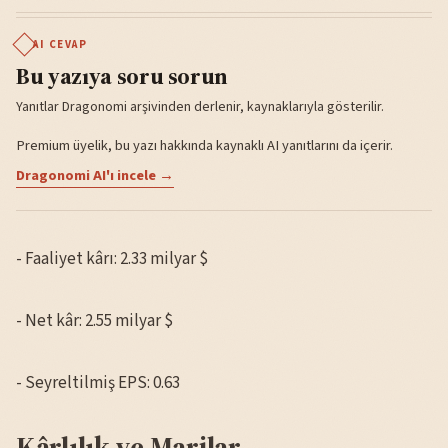
AI CEVAP
Bu yazıya soru sorun
Yanıtlar Dragonomi arşivinden derlenir, kaynaklarıyla gösterilir.
Premium üyelik, bu yazı hakkında kaynaklı AI yanıtlarını da içerir.
Dragonomi AI'ı incele →
- Faaliyet kârı: 2.33 milyar $
- Net kâr: 2.55 milyar $
- Seyreltilmiş EPS: 0.63
Kârlılık ve Marjlar