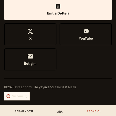
Emtia Defteri
X
YouTube
İletişim
©2026
Dragonomi
.
ile yayınlandı
Ghost
&
Maali
.
SABAH NOTU
ABONE OL
ARA