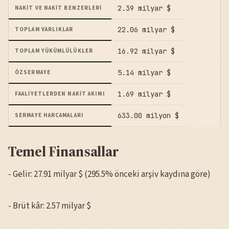
2.39 milyar $
NAKIT VE NAKIT BENZERLERI
22.06 milyar $
TOPLAM VARLIKLAR
16.92 milyar $
TOPLAM YÜKÜMLÜLÜKLER
5.14 milyar $
ÖZSERMAYE
1.69 milyar $
FAALIYETLERDEN NAKIT AKIMI
633.00 milyon $
SERMAYE HARCAMALARI
Temel Finansallar
- Gelir: 27.91 milyar $ (295.5% önceki arşiv kaydına göre)
- Brüt kâr: 2.57 milyar $