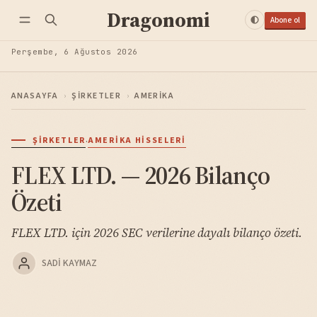
Dragonomi
Abone ol
Perşembe, 6 Ağustos 2026
ANASAYFA
›
ŞIRKETLER
›
AMERIKA
·
ŞIRKETLER
AMERIKA HISSELERI
FLEX LTD. — 2026 Bilanço
Özeti
FLEX LTD. için 2026 SEC verilerine dayalı bilanço özeti.
SADI KAYMAZ