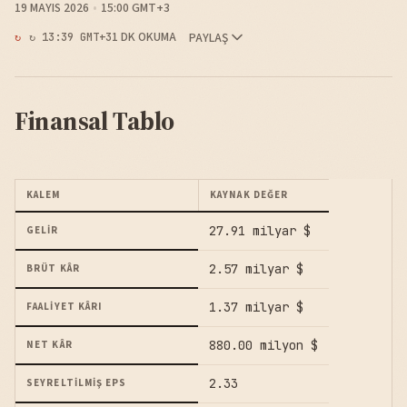
19 MAYIS 2026
15:00 GMT+3
1 DK OKUMA
PAYLAŞ
↻ 13:39 GMT+3
Finansal Tablo
KALEM
KAYNAK DEĞER
27.91 milyar $
GELIR
2.57 milyar $
BRÜT KÂR
1.37 milyar $
FAALIYET KÂRI
880.00 milyon $
NET KÂR
2.33
SEYRELTILMIŞ EPS