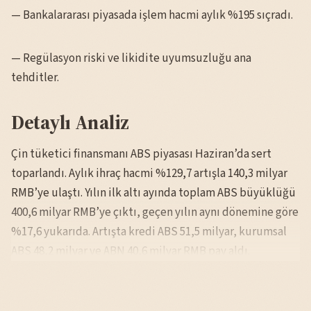
— Bankalararası piyasada işlem hacmi aylık %195 sıçradı.
— Regülasyon riski ve likidite uyumsuzluğu ana
tehditler.
Detaylı Analiz
Çin tüketici finansmanı ABS piyasası Haziran’da sert
toparlandı. Aylık ihraç hacmi %129,7 artışla 140,3 milyar
RMB’ye ulaştı. Yılın ilk altı ayında toplam ABS büyüklüğü
400,6 milyar RMB’ye çıktı, geçen yılın aynı dönemine göre
%17,6 yukarıda. Artışta kredi ABS 51,5 milyar, kurumsal
ABS 48,2 milyar ve ABN 40,6 milyar RMB pay aldı.