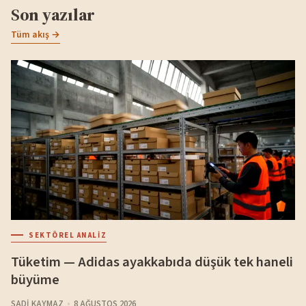
Son yazılar
Tüm akış →
SEKTÖREL ANALIZ
Tüketim — Adidas ayakkabıda düşük tek haneli
büyüme
SADI KAYMAZ
8 AĞUSTOS 2026