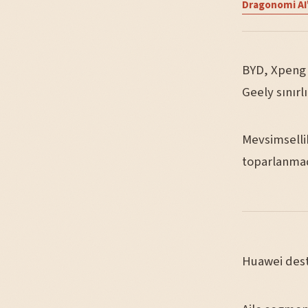
Dragonomi AI'
BYD, Xpeng v
Geely sınırlı
Mevsimsellik
toparlanmada
Huawei dest