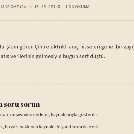
15:28 GMT+3
1 DK OKUMA
↻ 15:29 GMT+3
 işlem gören Çinli elektrikli araç hisseleri genel bir zayıf
tış verilerinin gelmesiyle bugün sert düştü.
a soru sorun
nomi arşivinden derlenir, kaynaklarıyla gösterilir.
, bu yazı hakkında kaynaklı AI yanıtlarını da içerir.