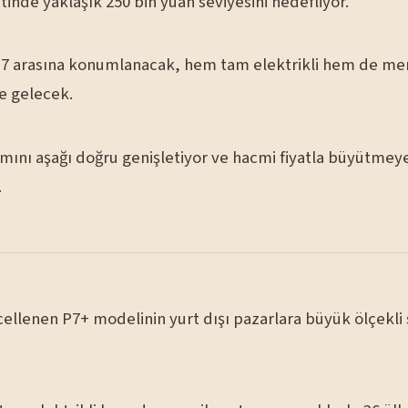
inde yaklaşık 250 bin yuan seviyesini hedefliyor.
M7 arasına konumlanacak, hem tam elektrikli hem de men
e gelecek.
amını aşağı doğru genişletiyor ve hacmi fiyatla büyütmey
.
ellenen P7+ modelinin yurt dışı pazarlara büyük ölçekli 