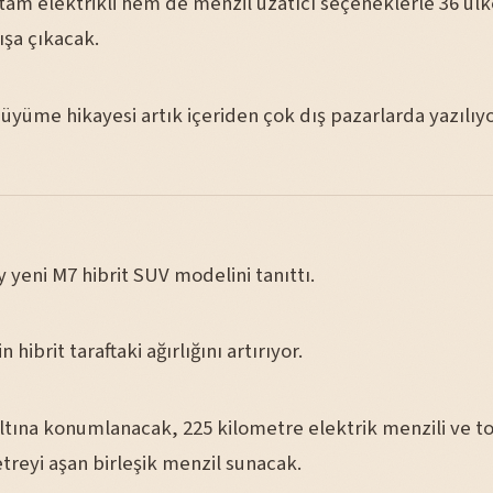
am elektrikli hem de menzil uzatıcı seçeneklerle 36 ülk
ışa çıkacak.
üyüme hikayesi artık içeriden çok dış pazarlarda yazılıyo
 yeni M7 hibrit SUV modelini tanıttı.
n hibrit taraftaki ağırlığını artırıyor.
ltına konumlanacak, 225 kilometre elektrik menzili ve 
treyi aşan birleşik menzil sunacak.