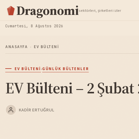
Hisse Analiz
Dragonomi
sektörleri, şirketleri izler
TAKIP ET
Cumartesi, 8 Ağustos 2026
ANASAYFA
›
EV BÜLTENI
·
EV BÜLTENI
GÜNLÜK BÜLTENLER
EV Bülteni – 2 Şubat
KADIR ERTUĞRUL