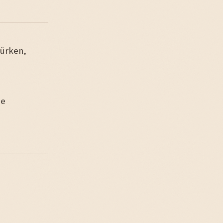
lürken,
de