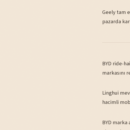
Geely tam e
pazarda karş
BYD ride-hai
markasını r
Linghui mev
hacimli mobi
BYD marka a