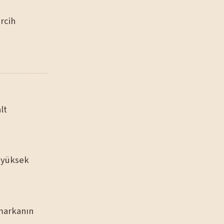
rcih
lt
, yüksek
 markanın