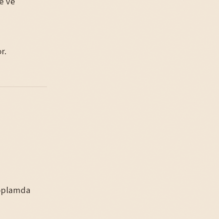
e ve
r.
toplamda