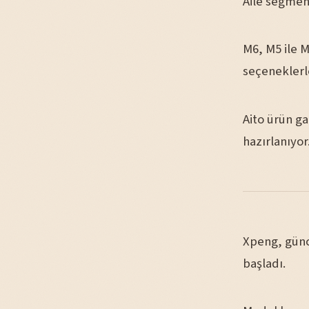
Aile segment
M6, M5 ile 
seçeneklerl
Aito ürün g
hazırlanıyor
Xpeng, günc
başladı.