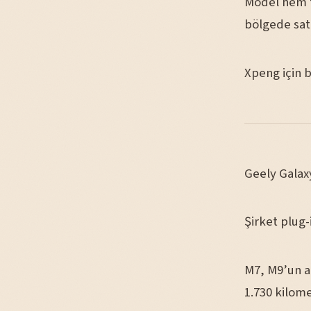
Model hem t
bölgede sat
Xpeng için b
Geely Galaxy
Şirket plug-i
M7, M9’un a
1.730 kilome