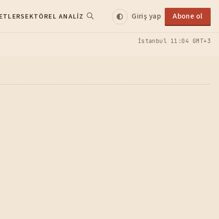
Giriş yap
Abone ol
ETLER
SEKTÖREL ANALIZ
İstanbul
11:04 GMT+3