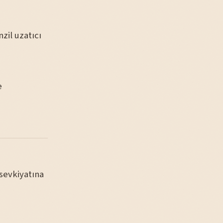
zil uzatıcı
e
sevkiyatına