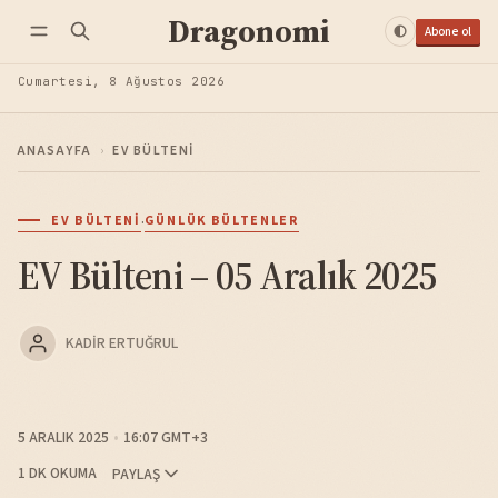
Dragonomi
Abone ol
Cumartesi, 8 Ağustos 2026
ANASAYFA
›
EV BÜLTENI
·
EV BÜLTENI
GÜNLÜK BÜLTENLER
EV Bülteni – 05 Aralık 2025
KADIR ERTUĞRUL
5 ARALIK 2025
16:07 GMT+3
1 DK OKUMA
PAYLAŞ