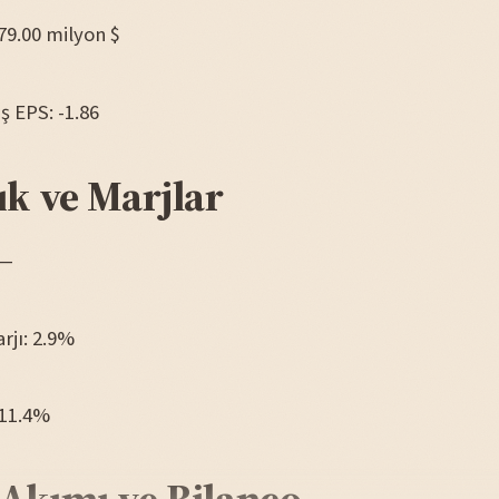
779.00 milyon $
iş EPS: -1.86
ık ve Marjlar
 —
arjı: 2.9%
-11.4%
 Akımı ve Bilanço