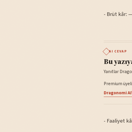
- Brüt kâr: 
AI CEVAP
Bu yazıy
Yanıtlar Drago
Premium üyelik
Dragonomi AI'
- Faaliyet kâ