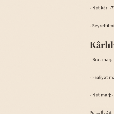
- Net kâr: -
- Seyreltilm
Kârlıl
- Brüt marj:
- Faaliyet m
- Net marj: 
Nakit