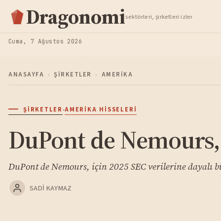
Hisse Analiz
Dragonomi
sektörleri, şirketleri izler
TAKIP ET
Cuma, 7 Ağustos 2026
ANASAYFA
›
ŞIRKETLER
›
AMERIKA
·
ŞIRKETLER
AMERIKA HISSELERI
DuPont de Nemours, 
DuPont de Nemours, için 2025 SEC verilerine dayalı bi
SADI KAYMAZ