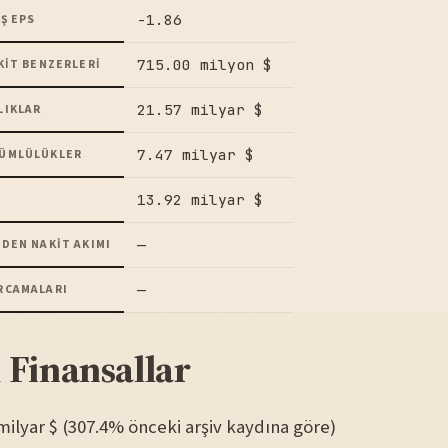
-1.86
Ş EPS
715.00 milyon $
KIT BENZERLERI
21.57 milyar $
LIKLAR
7.47 milyar $
ÜMLÜLÜKLER
13.92 milyar $
—
DEN NAKIT AKIMI
—
RCAMALARI
 Finansallar
5 milyar $ (307.4% önceki arşiv kaydına göre)