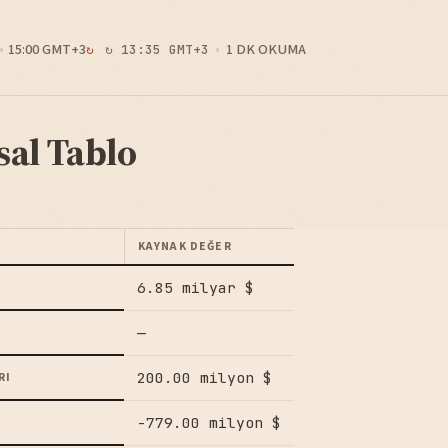
15:00 GMT+3
1 DK OKUMA
↻ 13:35 GMT+3
sal Tablo
KAYNAK DEĞER
6.85 milyar $
—
200.00 milyon $
RI
-779.00 milyon $