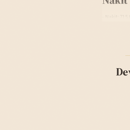
- Nakit: 715
De