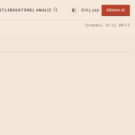
Giriş yap
Abone ol
ETLER
SEKTÖREL ANALIZ
İstanbul
19:11 GMT+3