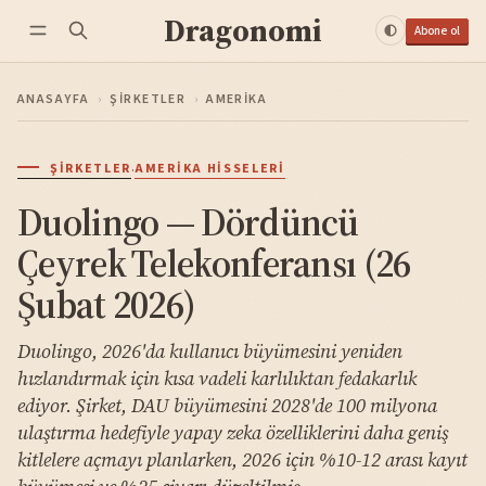
Dragonomi
Abone ol
ANASAYFA
›
ŞIRKETLER
›
AMERIKA
·
ŞIRKETLER
AMERIKA HISSELERI
Duolingo — Dördüncü
Çeyrek Telekonferansı (26
Şubat 2026)
Duolingo, 2026'da kullanıcı büyümesini yeniden
hızlandırmak için kısa vadeli karlılıktan fedakarlık
ediyor. Şirket, DAU büyümesini 2028'de 100 milyona
ulaştırma hedefiyle yapay zeka özelliklerini daha geniş
kitlelere açmayı planlarken, 2026 için %10-12 arası kayıt