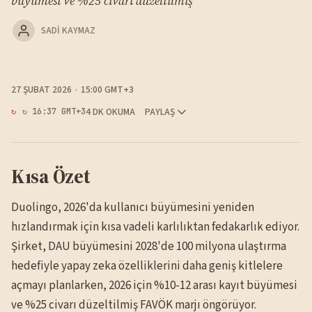
büyümesi ve %25 civarı düzeltilmiş
SADI KAYMAZ
27 ŞUBAT 2026
15:00 GMT+3
4 DK OKUMA
PAYLAŞ
↻ 16:37 GMT+3
Kısa Özet
Duolingo, 2026'da kullanıcı büyümesini yeniden
hızlandırmak için kısa vadeli karlılıktan fedakarlık ediyor.
Şirket, DAU büyümesini 2028'de 100 milyona ulaştırma
hedefiyle yapay zeka özelliklerini daha geniş kitlelere
açmayı planlarken, 2026 için %10-12 arası kayıt büyümesi
ve %25 civarı düzeltilmiş FAVÖK marjı öngörüyor.