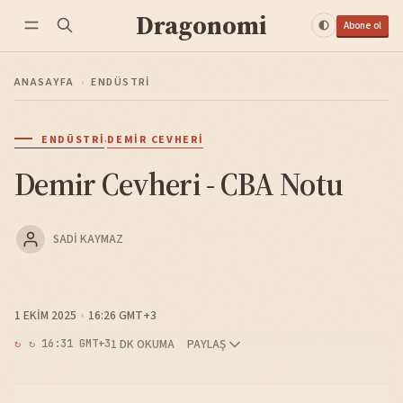
Dragonomi
Abone ol
ANASAYFA
›
ENDÜSTRI
·
ENDÜSTRI
DEMIR CEVHERI
Demir Cevheri - CBA Notu
SADI KAYMAZ
1 EKIM 2025
16:26 GMT+3
1 DK OKUMA
PAYLAŞ
↻ 16:31 GMT+3