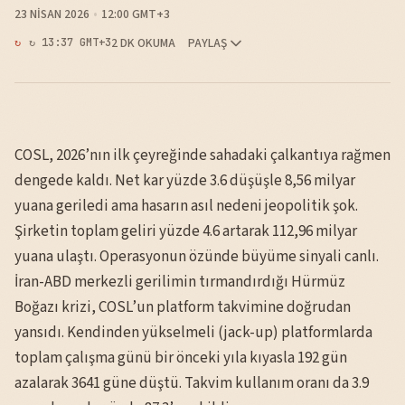
23 NISAN 2026
12:00 GMT+3
2 DK OKUMA
PAYLAŞ
↻ 13:37 GMT+3
COSL, 2026’nın ilk çeyreğinde sahadaki çalkantıya rağmen
dengede kaldı. Net kar yüzde 3.6 düşüşle 8,56 milyar
yuana geriledi ama hasarın asıl nedeni jeopolitik şok.
Şirketin toplam geliri yüzde 4.6 artarak 112,96 milyar
yuana ulaştı. Operasyonun özünde büyüme sinyali canlı.
İran-ABD merkezli gerilimin tırmandırdığı Hürmüz
Boğazı krizi, COSL’un platform takvimine doğrudan
yansıdı. Kendinden yükselmeli (jack-up) platformlarda
toplam çalışma günü bir önceki yıla kıyasla 192 gün
azalarak 3641 güne düştü. Takvim kullanım oranı da 3.9