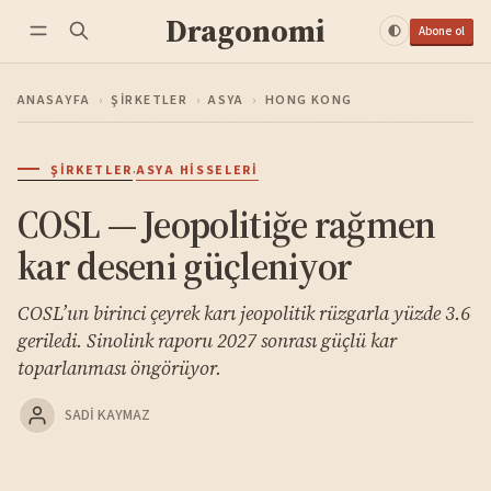
Dragonomi
Abone ol
ANASAYFA
›
ŞIRKETLER
›
ASYA
›
HONG KONG
·
ŞIRKETLER
ASYA HISSELERI
COSL — Jeopolitiğe rağmen
kar deseni güçleniyor
COSL’un birinci çeyrek karı jeopolitik rüzgarla yüzde 3.6
geriledi. Sinolink raporu 2027 sonrası güçlü kar
toparlanması öngörüyor.
SADI KAYMAZ