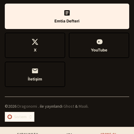
Emtia Defteri
X
YouTube
İletişim
©2026
Dragonomi
.
ile yayınlandı
Ghost
&
Maali
.