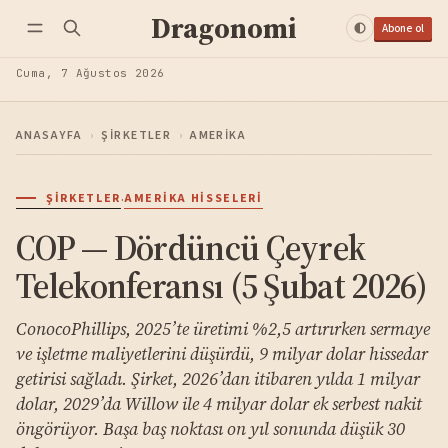
Dragonomi
Abone ol
Cuma, 7 Ağustos 2026
ANASAYFA
›
ŞIRKETLER
›
AMERIKA
·
ŞIRKETLER
AMERIKA HISSELERI
COP — Dördüncü Çeyrek
Telekonferansı (5 Şubat 2026)
ConocoPhillips, 2025’te üretimi %2,5 artırırken sermaye
ve işletme maliyetlerini düşürdü, 9 milyar dolar hissedar
getirisi sağladı. Şirket, 2026’dan itibaren yılda 1 milyar
dolar, 2029’da Willow ile 4 milyar dolar ek serbest nakit
öngörüyor. Başa baş noktası on yıl sonunda düşük 30