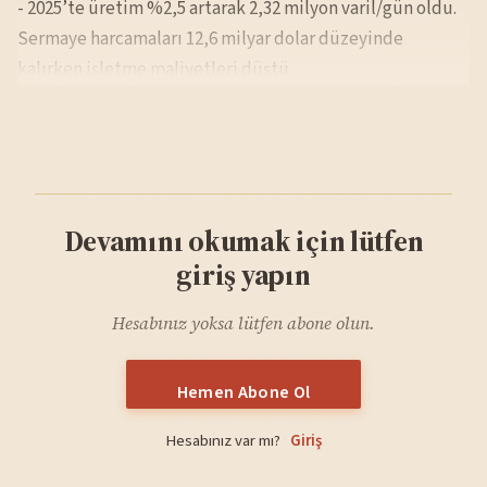
- 2025’te üretim %2,5 artarak 2,32 milyon varil/gün oldu.
Sermaye harcamaları 12,6 milyar dolar düzeyinde
kalırken işletme maliyetleri düştü.
Devamını okumak için lütfen
giriş yapın
Hesabınız yoksa lütfen abone olun.
Hemen Abone Ol
Hesabınız var mı?
Giriş