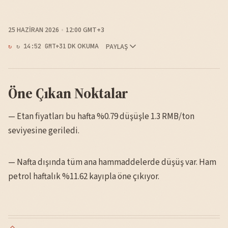
25 HAZIRAN 2026
12:00 GMT+3
1 DK OKUMA
PAYLAŞ
↻ 14:52 GMT+3
Öne Çıkan Noktalar
— Etan fiyatları bu hafta %0.79 düşüşle 1.3 RMB/ton
seviyesine geriledi.
— Nafta dışında tüm ana hammaddelerde düşüş var. Ham
petrol haftalık %11.62 kayıpla öne çıkıyor.