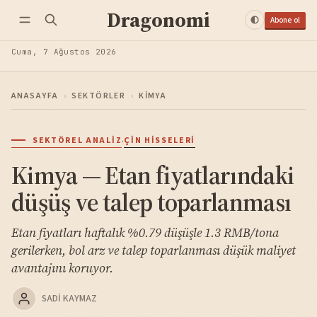
Dragonomi
Abone ol
Cuma, 7 Ağustos 2026
ANASAYFA
›
SEKTÖRLER
›
KIMYA
·
SEKTÖREL ANALIZ
ÇIN HISSELERI
Kimya — Etan fiyatlarındaki
düşüş ve talep toparlanması
Etan fiyatları haftalık %0.79 düşüşle 1.3 RMB/tona
gerilerken, bol arz ve talep toparlanması düşük maliyet
avantajını koruyor.
SADI KAYMAZ