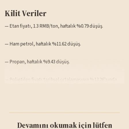
Kilit Veriler
— Etan fiyatı, 1.3 RMB/ton, haftalık %0.79 düşüş.
— Ham petrol, haftalık %11.62 düşüş.
— Propan, haftalık %9.43 düşüş.
— Polietilen fiyatı tarihsel ortalamasının %13.26'sında.
Devamını okumak için lütfen