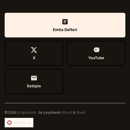
Emtia Defteri
X
YouTube
İletişim
©2026
Dragonomi
.
ile yayınlandı
Ghost
&
Maali
.