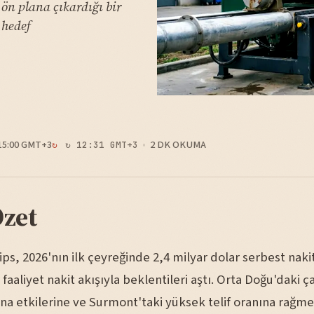
 ön plana çıkardığı bir
 hedef
15:00 GMT+3
2 DK OKUMA
↻ 12:31 GMT+3
Özet
ps, 2026'nın ilk çeyreğinde 2,4 milyar dolar serbest nakit
 faaliyet nakit akışıyla beklentileri aştı. Orta Doğu'daki 
ına etkilerine ve Surmont'taki yüksek telif oranına rağm