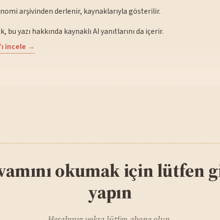
nomi arşivinden derlenir, kaynaklarıyla gösterilir.
, bu yazı hakkında kaynaklı AI yanıtlarını da içerir.
ı incele →
vamını okumak için lütfen gi
yapın
Hesabınız yoksa lütfen abone olun.