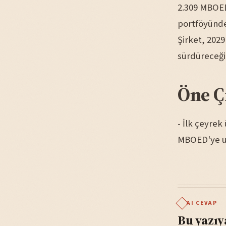
2.309 MBOED 
portföyünde 
Şirket, 2029'
sürdüreceğin
Öne Ç
- İlk çeyre
MBOED'ye ul
AI CEVAP
Bu yazıy