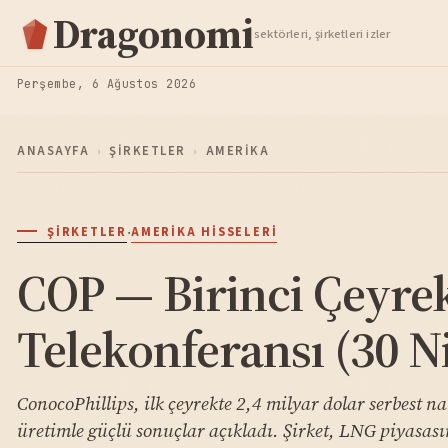
Hisse Analiz
Dragonomi
sektörleri, şirketleri izler
TAKIP ET
Perşembe, 6 Ağustos 2026
ANASAYFA
›
ŞIRKETLER
›
AMERIKA
·
ŞIRKETLER
AMERIKA HISSELERI
COP — Birinci Çeyre
Telekonferansı (30 N
ConocoPhillips, ilk çeyrekte 2,4 milyar dolar serbest 
üretimle güçlü sonuçlar açıkladı. Şirket, LNG piyasas