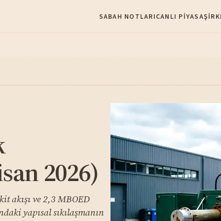
SABAH NOTLARI
CANLI PIYASA
ŞIRK
k
isan 2026)
nakit akışı ve 2,3 MBOED
ındaki yapısal sıkılaşmanın