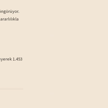
 öngörüyor.
ararlılıkla
üyerek 1.453