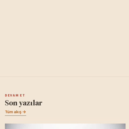
DEVAM ET
Son yazılar
Tüm akış →