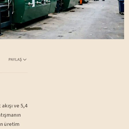
PAYLAŞ
 akışı ve 5,4
çatışmanın
en üretim