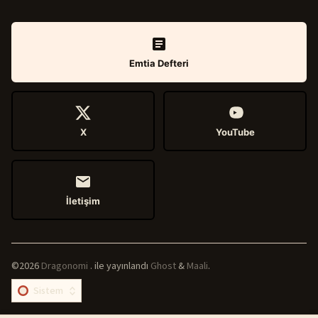
Emtia Defteri
X
YouTube
İletişim
©2026
Dragonomi
.
ile yayınlandı
Ghost
&
Maali
.