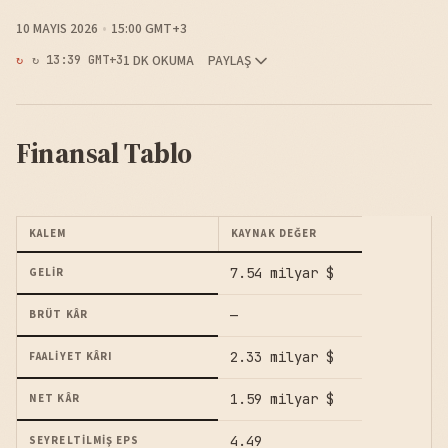
10 MAYIS 2026
15:00 GMT+3
1 DK OKUMA
PAYLAŞ
↻ 13:39 GMT+3
Finansal Tablo
KALEM
KAYNAK DEĞER
7.54 milyar $
GELIR
—
BRÜT KÂR
2.33 milyar $
FAALIYET KÂRI
1.59 milyar $
NET KÂR
4.49
SEYRELTILMIŞ EPS