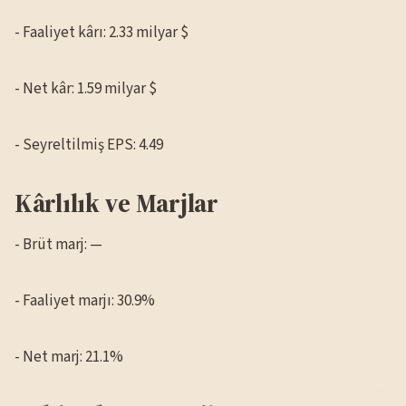
- Faaliyet kârı: 2.33 milyar $
- Net kâr: 1.59 milyar $
- Seyreltilmiş EPS: 4.49
Kârlılık ve Marjlar
- Brüt marj: —
- Faaliyet marjı: 30.9%
- Net marj: 21.1%