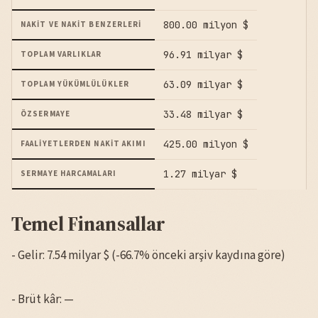
800.00 milyon $
NAKIT VE NAKIT BENZERLERI
96.91 milyar $
TOPLAM VARLIKLAR
63.09 milyar $
TOPLAM YÜKÜMLÜLÜKLER
33.48 milyar $
ÖZSERMAYE
425.00 milyon $
FAALIYETLERDEN NAKIT AKIMI
1.27 milyar $
SERMAYE HARCAMALARI
Temel Finansallar
- Gelir: 7.54 milyar $ (-66.7% önceki arşiv kaydına göre)
- Brüt kâr: —