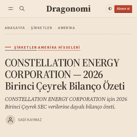
Dragonomi
Abone ol
ANASAYFA
›
ŞIRKETLER
›
AMERIKA
·
ŞIRKETLER
AMERIKA HISSELERI
CONSTELLATION ENERGY
CORPORATION — 2026
Birinci Çeyrek Bilanço Özeti
CONSTELLATION ENERGY CORPORATION için 2026
Birinci Çeyrek SEC verilerine dayalı bilanço özeti.
SADI KAYMAZ