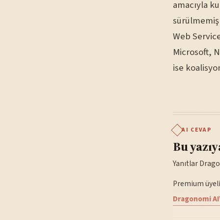
amacıyla kur
sürülmemiş 
Web Service
Microsoft, N
ise koalisyo
AI CEVAP
Bu yazıy
Yanıtlar Drago
Premium üyelik
Dragonomi AI'