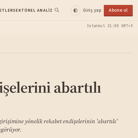
Giriş yap
Abone ol
ETLER
SEKTÖREL ANALIZ
İstanbul
21:05 GMT+3
elerini abartılı
irişimine yönelik rekabet endişelerinin 'abartılı'
ngörüyor.