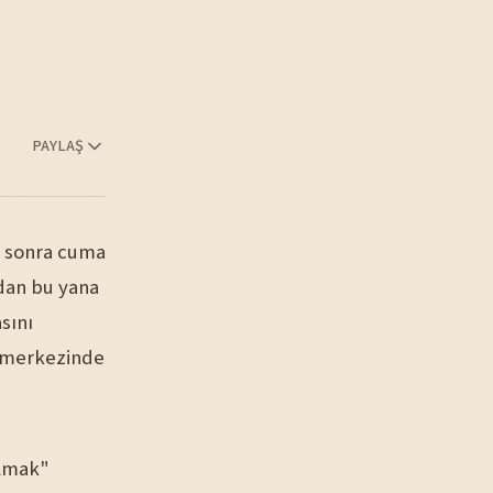
PAYLAŞ
n sonra cuma
dan bu yana
sını
n merkezinde
almak"