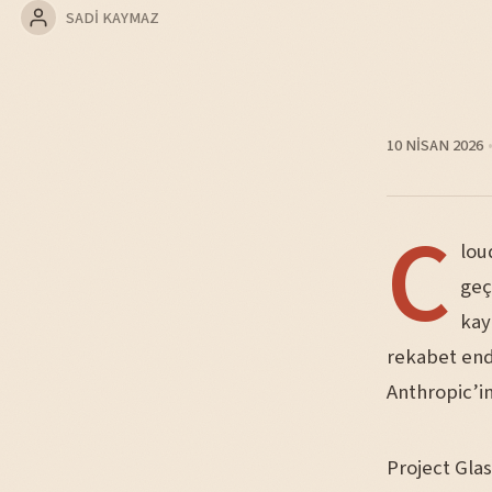
SADI KAYMAZ
10 NISAN 2026
C
lou
geç
kay
rekabet endi
Anthropic’in
Project Glas