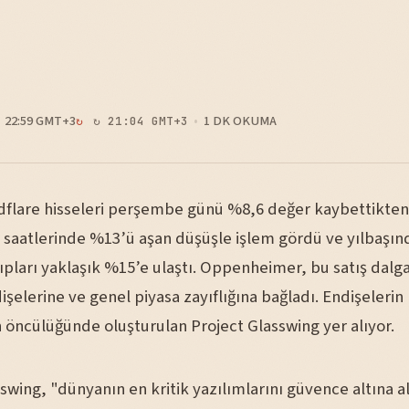
22:59 GMT+3
1 DK OKUMA
↻ 21:04 GMT+3
dflare hisseleri perşembe günü %8,6 değer kaybettikte
 saatlerinde %13’ü aşan düşüşle işlem gördü ve yılbaşın
ıpları yaklaşık %15’e ulaştı. Oppenheimer, bu satış dalga
şelerine ve genel piyasa zayıflığına bağladı. Endişeleri
 öncülüğünde oluşturulan Project Glasswing yer alıyor.
swing, "dünyanın en kritik yazılımlarını güvence altına 