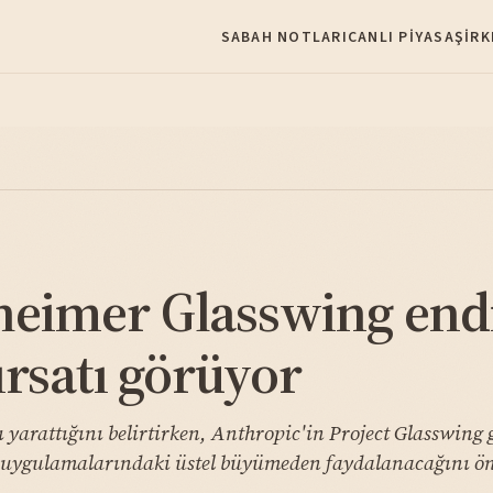
SABAH NOTLARI
CANLI PIYASA
ŞIRK
eimer Glasswing endiş
ırsatı görüyor
yarattığını belirtirken, Anthropic'in Project Glasswing g
a uygulamalarındaki üstel büyümeden faydalanacağını ö