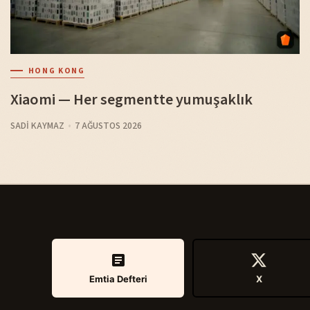
HONG KONG
Xiaomi — Her segmentte yumuşaklık
SADI KAYMAZ
7 AĞUSTOS 2026
Emtia Defteri
X