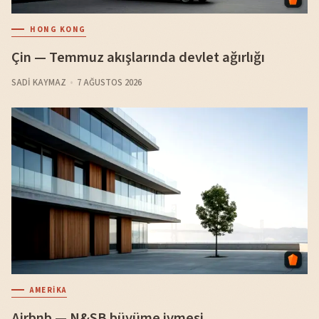
HONG KONG
Çin — Temmuz akışlarında devlet ağırlığı
SADI KAYMAZ
7 AĞUSTOS 2026
AMERIKA
Airbnb — N&SB büyüme ivmesi