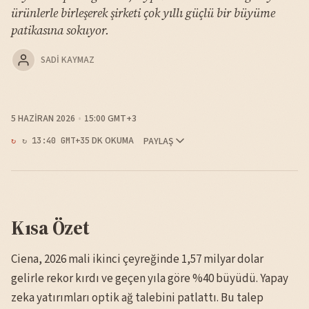
ürünlerle birleşerek şirketi çok yıllı güçlü bir büyüme
patikasına sokuyor.
SADI KAYMAZ
5 HAZIRAN 2026
15:00 GMT+3
5 DK OKUMA
PAYLAŞ
↻ 13:40 GMT+3
Kısa Özet
Ciena, 2026 mali ikinci çeyreğinde 1,57 milyar dolar
gelirle rekor kırdı ve geçen yıla göre %40 büyüdü. Yapay
zeka yatırımları optik ağ talebini patlattı. Bu talep