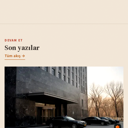
DEVAM ET
Son yazılar
Tüm akış →