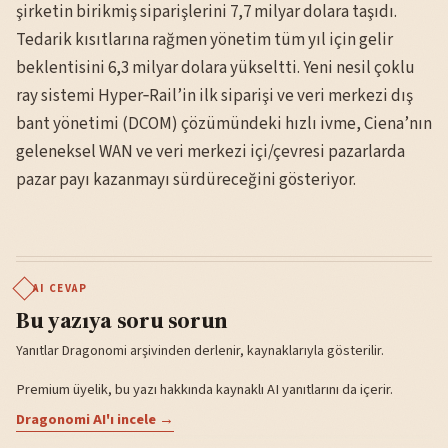
şirketin birikmiş siparişlerini 7,7 milyar dolara taşıdı.
Tedarik kısıtlarına rağmen yönetim tüm yıl için gelir
beklentisini 6,3 milyar dolara yükseltti. Yeni nesil çoklu
ray sistemi Hyper‑Rail’in ilk siparişi ve veri merkezi dış
bant yönetimi (DCOM) çözümündeki hızlı ivme, Ciena’nın
geleneksel WAN ve veri merkezi içi/çevresi pazarlarda
pazar payı kazanmayı sürdüreceğini gösteriyor.
AI CEVAP
Bu yazıya soru sorun
Yanıtlar Dragonomi arşivinden derlenir, kaynaklarıyla gösterilir.
Premium üyelik, bu yazı hakkında kaynaklı AI yanıtlarını da içerir.
Dragonomi AI'ı incele →