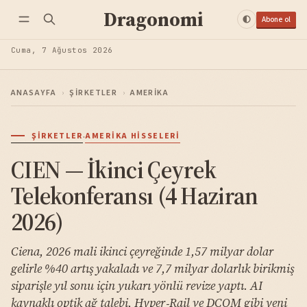
Dragonomi
Abone ol
Cuma, 7 Ağustos 2026
ANASAYFA
›
ŞIRKETLER
›
AMERIKA
·
ŞIRKETLER
AMERIKA HISSELERI
CIEN — İkinci Çeyrek
Telekonferansı (4 Haziran
2026)
Ciena, 2026 mali ikinci çeyreğinde 1,57 milyar dolar
gelirle %40 artış yakaladı ve 7,7 milyar dolarlık birikmiş
siparişle yıl sonu için yukarı yönlü revize yaptı. AI
kaynaklı optik ağ talebi, Hyper‑Rail ve DCOM gibi yeni