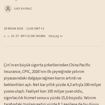
SADI KAYMAZ
29 NISAN 2026
12:00 GMT+3
2 DK OKUMA
PAYLAŞ
↻ 13:37 GMT+3
Çin'in en büyük sigorta şirketlerinden China Pacific
Insurance, CPIC, 2026'nın ilk çeyreğinde yatırım
piyasasındaki dalgaya rağmen karını artırdı ve
beklentileri aştı. Net kar yıllık yüzde 4,3 artışla 100 milyar
yuana ulaştı. Faaliyet karı 105 milyar yuan oldu,
sigortacılık hizmet sonucu yüzde 15,6 büyüdü. Yatırım
tarafındaki toplam getiri yüzde 8,1 gerilese de bu düşüş