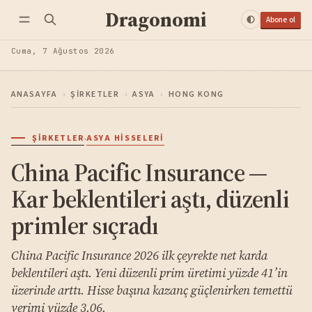
Dragonomi
Abone ol
Cuma, 7 Ağustos 2026
ANASAYFA
›
ŞIRKETLER
›
ASYA
›
HONG KONG
·
ŞIRKETLER
ASYA HISSELERI
China Pacific Insurance —
Kar beklentileri aştı, düzenli
primler sıçradı
China Pacific Insurance 2026 ilk çeyrekte net karda
beklentileri aştı. Yeni düzenli prim üretimi yüzde 41’in
üzerinde arttı. Hisse başına kazanç güçlenirken temettü
verimi yüzde 3.06.