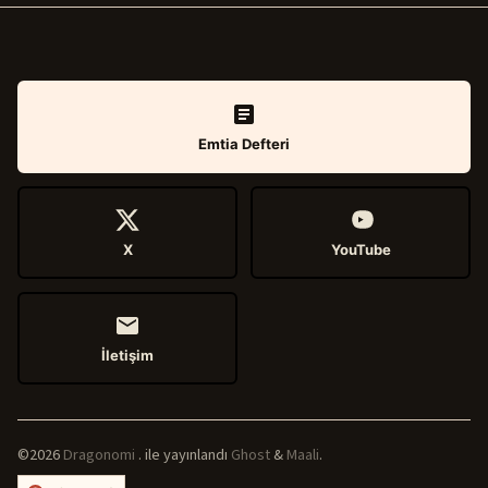
Emtia Defteri
X
YouTube
İletişim
©2026
Dragonomi
.
ile yayınlandı
Ghost
&
Maali
.