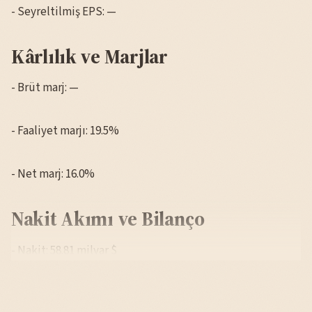
- Seyreltilmiş EPS: —
Kârlılık ve Marjlar
- Brüt marj: —
- Faaliyet marjı: 19.5%
- Net marj: 16.0%
Nakit Akımı ve Bilanço
- Nakit: 58.81 milyar $