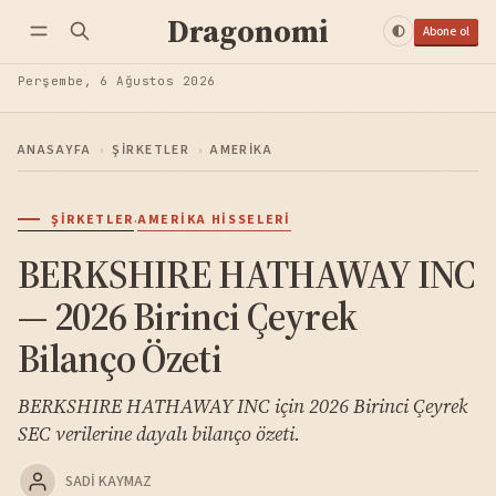
Dragonomi
Abone ol
Perşembe, 6 Ağustos 2026
ANASAYFA
›
ŞIRKETLER
›
AMERIKA
·
ŞIRKETLER
AMERIKA HISSELERI
BERKSHIRE HATHAWAY INC
— 2026 Birinci Çeyrek
Bilanço Özeti
BERKSHIRE HATHAWAY INC için 2026 Birinci Çeyrek
SEC verilerine dayalı bilanço özeti.
SADI KAYMAZ