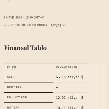
3 MAYIS 2026
15:00 GMT+3
1 DK OKUMA
PAYLAŞ
↻ 13:38 GMT+3
Finansal Tablo
KALEM
KAYNAK DEĞER
63.14 milyar $
GELIR
—
BRÜT KÂR
12.32 milyar $
FAALIYET KÂRI
10.11 milyar $
NET KÂR