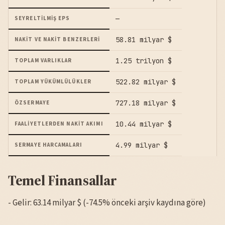
—
SEYRELTILMIŞ EPS
58.81 milyar $
NAKIT VE NAKIT BENZERLERI
1.25 trilyon $
TOPLAM VARLIKLAR
522.82 milyar $
TOPLAM YÜKÜMLÜLÜKLER
727.18 milyar $
ÖZSERMAYE
10.44 milyar $
FAALIYETLERDEN NAKIT AKIMI
4.99 milyar $
SERMAYE HARCAMALARI
Temel Finansallar
- Gelir: 63.14 milyar $ (-74.5% önceki arşiv kaydına göre)