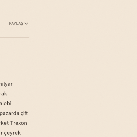
PAYLAŞ
milyar
rak
alebi
pazarda çift
rket Trexon
ir çeyrek