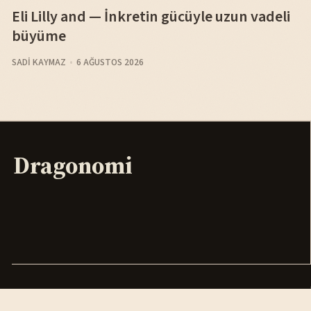
Eli Lilly and — İnkretin gücüyle uzun vadeli
büyüme
SADI KAYMAZ
6 AĞUSTOS 2026
Dragonomi