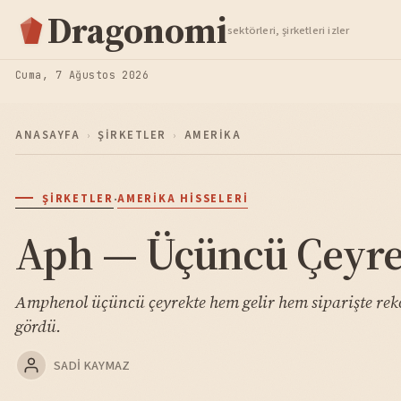
Hisse Analiz
Dragonomi
sektörleri, şirketleri izler
TAKIP ET
Cuma, 7 Ağustos 2026
ANASAYFA
›
ŞIRKETLER
›
AMERIKA
·
ŞIRKETLER
AMERIKA HISSELERI
Aph — Üçüncü Çeyrek
Amphenol üçüncü çeyrekte hem gelir hem siparişte reko
gördü.
SADI KAYMAZ