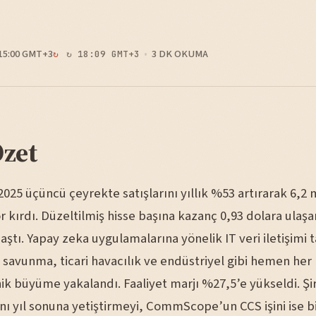
15:00 GMT+3
3 DK OKUMA
↻ 18:09 GMT+3
Özet
25 üçüncü çeyrekte satışlarını yıllık %53 artırarak 6,2 
r kırdı. Düzeltilmiş hisse başına kazanç 0,93 dolara ulaşa
 aştı. Yapay zeka uygulamalarına yönelik IT veri iletişimi t
 savunma, ticari havacılık ve endüstriyel gibi hemen her 
ik büyüme yakalandı. Faaliyet marjı %27,5’e yükseldi. Şi
nı yıl sonuna yetiştirmeyi, CommScope’un CCS işini ise b