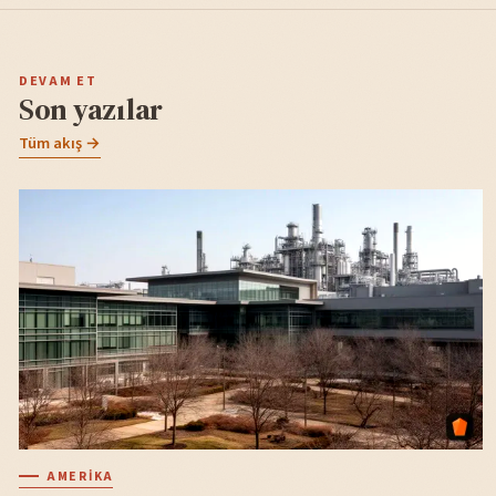
DEVAM ET
Son yazılar
Tüm akış →
AMERIKA