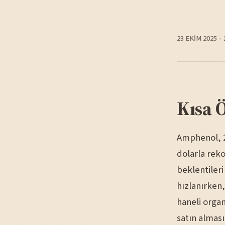
23 EKIM 2025
Kısa 
Amphenol, 20
dolarla reko
beklentileri
hızlanırken,
haneli organ
satın alması