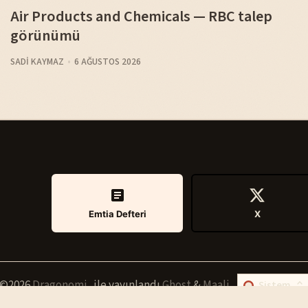
Air Products and Chemicals — RBC talep
görünümü
SADI KAYMAZ
6 AĞUSTOS 2026
Emtia Defteri
X
©2026
Dragonomi
.
ile yayınlandı
Ghost
&
Maali
.