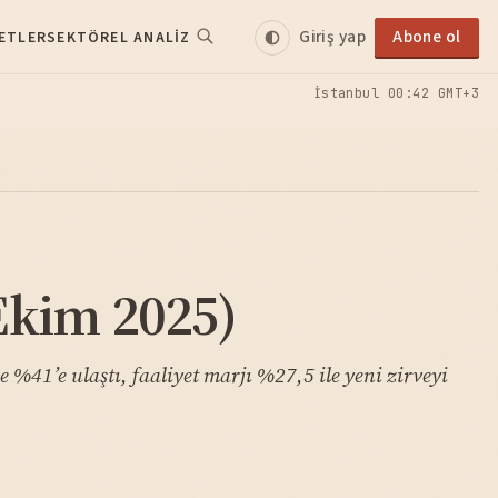
Giriş yap
Abone ol
ETLER
SEKTÖREL ANALIZ
İstanbul
00:42 GMT+3
Ekim 2025)
%41’e ulaştı, faaliyet marjı %27,5 ile yeni zirveyi