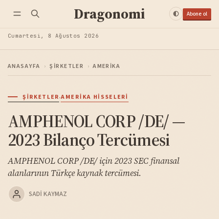
Dragonomi
Abone ol
Cumartesi, 8 Ağustos 2026
ANASAYFA
›
ŞIRKETLER
›
AMERIKA
·
ŞIRKETLER
AMERIKA HISSELERI
AMPHENOL CORP /DE/ —
2023 Bilanço Tercümesi
AMPHENOL CORP /DE/ için 2023 SEC finansal
alanlarının Türkçe kaynak tercümesi.
SADI KAYMAZ