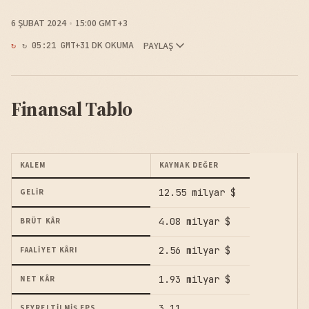
6 ŞUBAT 2024
15:00 GMT+3
1 DK OKUMA
PAYLAŞ
↻ 05:21 GMT+3
Finansal Tablo
KALEM
KAYNAK DEĞER
12.55 milyar $
GELIR
4.08 milyar $
BRÜT KÂR
2.56 milyar $
FAALIYET KÂRI
1.93 milyar $
NET KÂR
3.11
SEYRELTILMIŞ EPS