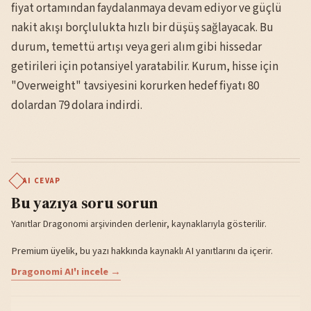
fiyat ortamından faydalanmaya devam ediyor ve güçlü
nakit akışı borçlulukta hızlı bir düşüş sağlayacak. Bu
durum, temettü artışı veya geri alım gibi hissedar
getirileri için potansiyel yaratabilir. Kurum, hisse için
"Overweight" tavsiyesini korurken hedef fiyatı 80
dolardan 79 dolara indirdi.
AI CEVAP
Bu yazıya soru sorun
Yanıtlar Dragonomi arşivinden derlenir, kaynaklarıyla gösterilir.
Premium üyelik, bu yazı hakkında kaynaklı AI yanıtlarını da içerir.
Dragonomi AI'ı incele →