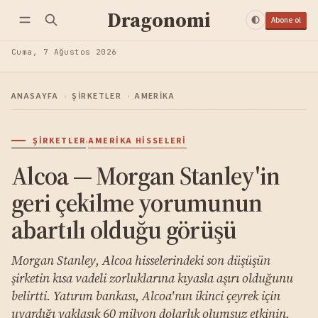
Dragonomi
Abone ol
Cuma, 7 Ağustos 2026
ANASAYFA
›
ŞIRKETLER
›
AMERIKA
·
ŞIRKETLER
AMERIKA HISSELERI
Alcoa — Morgan Stanley'in
geri çekilme yorumunun
abartılı olduğu görüşü
Morgan Stanley, Alcoa hisselerindeki son düşüşün
şirketin kısa vadeli zorluklarına kıyasla aşırı olduğunu
belirtti. Yatırım bankası, Alcoa'nın ikinci çeyrek için
uyardığı yaklaşık 60 milyon dolarlık olumsuz etkinin,