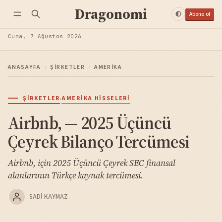
Dragonomi
Abone ol
Cuma, 7 Ağustos 2026
ANASAYFA
›
ŞIRKETLER
›
AMERIKA
·
ŞIRKETLER
AMERIKA HISSELERI
Airbnb, — 2025 Üçüncü
Çeyrek Bilanço Tercümesi
Airbnb, için 2025 Üçüncü Çeyrek SEC finansal
alanlarının Türkçe kaynak tercümesi.
SADI KAYMAZ