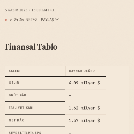
5 KASIM 2025
15:00 GMT+3
PAYLAŞ
↻ 04:56 GMT+3
Finansal Tablo
KALEM
KAYNAK DEĞER
4.09 milyar $
GELIR
—
BRÜT KÂR
1.62 milyar $
FAALIYET KÂRI
1.37 milyar $
NET KÂR
—
SEYRELTILMIŞ EPS