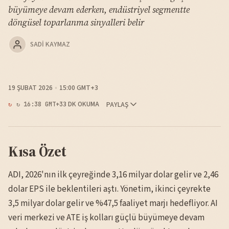
büyümeye devam ederken, endüstriyel segmentte
döngüsel toparlanma sinyalleri belir
SADI KAYMAZ
19 ŞUBAT 2026
15:00 GMT+3
3 DK OKUMA
PAYLAŞ
↻ 16:38 GMT+3
Kısa Özet
ADI, 2026'nın ilk çeyreğinde 3,16 milyar dolar gelir ve 2,46
dolar EPS ile beklentileri aştı. Yönetim, ikinci çeyrekte
3,5 milyar dolar gelir ve %47,5 faaliyet marjı hedefliyor. AI
veri merkezi ve ATE iş kolları güçlü büyümeye devam