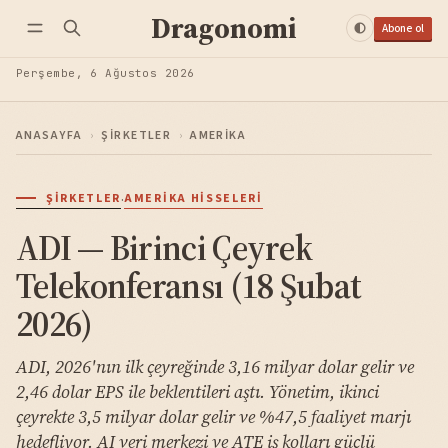
Dragonomi
Abone ol
Perşembe, 6 Ağustos 2026
ANASAYFA
›
ŞIRKETLER
›
AMERIKA
·
ŞIRKETLER
AMERIKA HISSELERI
ADI — Birinci Çeyrek
Telekonferansı (18 Şubat
2026)
ADI, 2026'nın ilk çeyreğinde 3,16 milyar dolar gelir ve
2,46 dolar EPS ile beklentileri aştı. Yönetim, ikinci
çeyrekte 3,5 milyar dolar gelir ve %47,5 faaliyet marjı
hedefliyor. AI veri merkezi ve ATE iş kolları güçlü