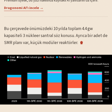
Premium üyelik, bu yazı hakkında kaynaklı AI yanıtlarını da içerir.
Dragonomi AI'ı incele →
Bu çerçevede önümüzdeki 10 yılda toplam 4.4 gw
kapasiteli 3 nükleer santral söz konusu. Ayrıca bir adet de
SMR planı var, küçük modüler reaktörler.