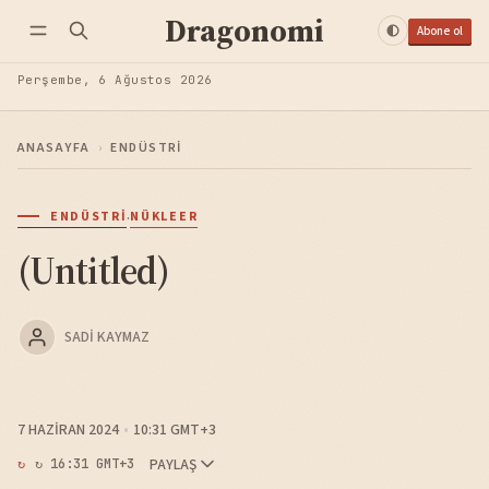
Dragonomi
Abone ol
Perşembe, 6 Ağustos 2026
ANASAYFA
›
ENDÜSTRI
·
ENDÜSTRI
NÜKLEER
(Untitled)
SADI KAYMAZ
7 HAZIRAN 2024
10:31 GMT+3
PAYLAŞ
↻ 16:31 GMT+3