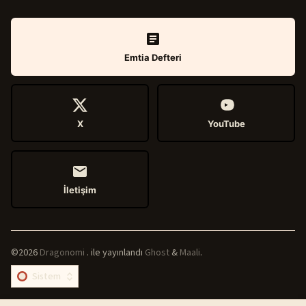
Emtia Defteri
X
YouTube
İletişim
©2026
Dragonomi
.
ile yayınlandı
Ghost
&
Maali
.