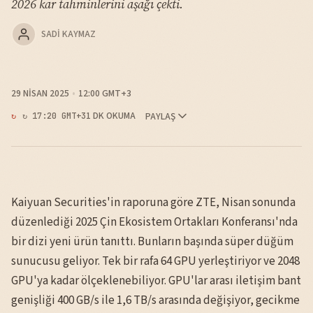
2026 kar tahminlerini aşağı çekti.
SADI KAYMAZ
29 NISAN 2025
12:00 GMT+3
1 DK OKUMA
PAYLAŞ
↻ 17:20 GMT+3
Kaiyuan Securities'in raporuna göre ZTE, Nisan sonunda
düzenlediği 2025 Çin Ekosistem Ortakları Konferansı'nda
bir dizi yeni ürün tanıttı. Bunların başında süper düğüm
sunucusu geliyor. Tek bir rafa 64 GPU yerleştiriyor ve 2048
GPU'ya kadar ölçeklenebiliyor. GPU'lar arası iletişim bant
genişliği 400 GB/s ile 1,6 TB/s arasında değişiyor, gecikme