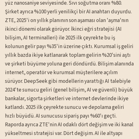
yüz nanosaniye seviyesinde. Sıvı soğutma oranı %80.
Şirket ayrıca %100 yerli yenilikçi bir AI anahtarı duyurdu.
ZTE, 2025'i on yıllık planının son aşaması olan 'aşma'nın
ikinci dönemi olarak görüyor. İkinci eğri stratejisi (AI
bilişim, AI terminalleri) ile 2025 ilk çeyrekte bu iş
kolunun gelir payı %35'in üzerine çıktı. Kurumsal iş geliri
yıllık bazda ikiye katlanarak toplam gelirin %20'sini aştı
ve şirketi büyüme yoluna geri döndürdü. Bilişim alanında
internet, operatör ve kurumsal müşterilere açılım
sürüyor. DeepSeek gibi modellerin yarattığı AI talebiyle
2024'te sunucu geliri (genel bilişim, AI ve güvenli) büyük
bankalar, sigorta şirketleri ve internet devlerinde ikiye
katlandı. 2025 ilk çeyrekte sunucu ve depolama geliri
hızlı büyüdü. AI sunucusu sipariş payı %60'ı geçti.
Raporda ayrıca ZTE'nin AI odaklı dört değişim ve iki kanal
yükseltmesi stratejisi var. Dört değişim. AI ile altyapı