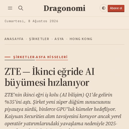
Dragonomi
Abone ol
Cumartesi, 8 Ağustos 2026
ANASAYFA
›
ŞIRKETLER
›
ASYA
›
HONG KONG
·
ŞIRKETLER
ASYA HISSELERI
ZTE — İkinci eğride AI
büyümesi hızlanıyor
ZTE'nin ikinci eğri iş kolu (AI bilişim) Q1'de gelirin
%35'ini aştı. Şirket yeni süper düğüm sunucusunu
piyasaya sürdü, binlerce GPU'luk kümeler hedefliyor.
Kaiyuan Securities alım tavsiyesini koruyor ancak yerel
operatör yatırımlarındaki yavaşlama nedeniyle 2025-