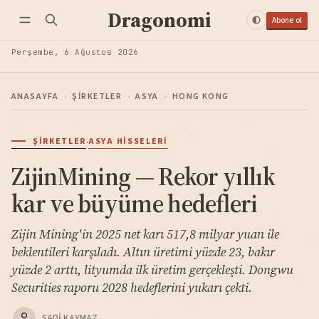
Dragonomi
Abone ol
Perşembe, 6 Ağustos 2026
ANASAYFA
›
ŞIRKETLER
›
ASYA
›
HONG KONG
·
ŞIRKETLER
ASYA HISSELERI
ZijinMining — Rekor yıllık
kar ve büyüme hedefleri
Zijin Mining'in 2025 net karı 517,8 milyar yuan ile
beklentileri karşıladı. Altın üretimi yüzde 23, bakır
yüzde 2 arttı, lityumda ilk üretim gerçekleşti. Dongwu
Securities raporu 2028 hedeflerini yukarı çekti.
SADI KAYMAZ