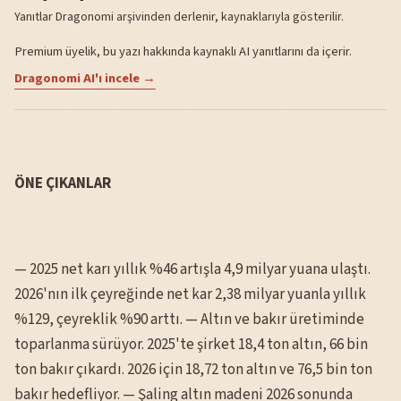
Yanıtlar Dragonomi arşivinden derlenir, kaynaklarıyla gösterilir.
Premium üyelik, bu yazı hakkında kaynaklı AI yanıtlarını da içerir.
Dragonomi AI'ı incele →
ÖNE ÇIKANLAR
— 2025 net karı yıllık %46 artışla 4,9 milyar yuana ulaştı.
2026'nın ilk çeyreğinde net kar 2,38 milyar yuanla yıllık
%129, çeyreklik %90 arttı. — Altın ve bakır üretiminde
toparlanma sürüyor. 2025'te şirket 18,4 ton altın, 66 bin
ton bakır çıkardı. 2026 için 18,72 ton altın ve 76,5 bin ton
bakır hedefliyor. — Şaling altın madeni 2026 sonunda