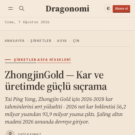
Dragonomi
Abone ol
Cuma, 7 Ağustos 2026
ANASAYFA
›
ŞIRKETLER
›
ASYA
›
ÇIN
·
ŞIRKETLER
ASYA HISSELERI
ZhongjinGold — Kar ve
üretimde güçlü sıçrama
Tai Ping Yang, Zhongjin Gold için 2026-2028 kar
tahminlerini sert yükseltti - 2026 net kar beklentisi 56,2
milyar yuandan 93,9 milyar yuana çıktı. Şaling altın
madeni 2026 sonunda devreye giriyor.
SADI KAYMAZ