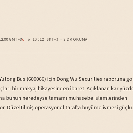
12:00 GMT+3
3 DK OKUMA
↻ 13:12 GMT+3
utong Bus (600066) için Dong Wu Securities raporuna gör
çları bir makyaj hikayesinden ibaret. Açıklanan kar yüzd
ama bunun neredeyse tamamı muhasebe işlemlerinden
or. Düzeltilmiş operasyonel tarafta büyüme ivmesi güçlü