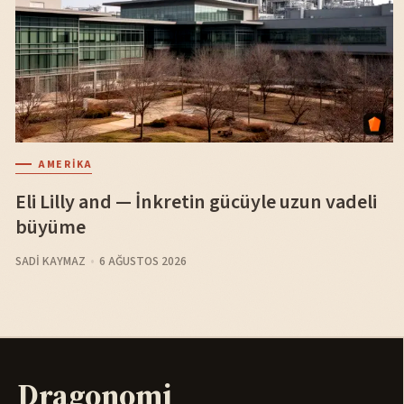
AMERIKA
Eli Lilly and — İnkretin gücüyle uzun vadeli
büyüme
SADI KAYMAZ
6 AĞUSTOS 2026
Dragonomi