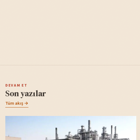
DEVAM ET
Son yazılar
Tüm akış →