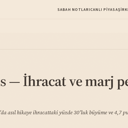
SABAH NOTLARI
CANLI PIYASA
ŞIRK
 — İhracat ve marj p
'da asıl hikaye ihracattaki yüzde 30'luk büyüme ve 4,7 pu