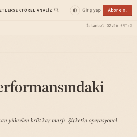
Giriş yap
Abone ol
ETLER
SEKTÖREL ANALIZ
İstanbul
02:56 GMT+3
erformansındaki
an yükselen brüt kar marjı. Şirketin operasyonel