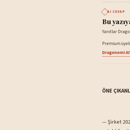
AI CEVAP
Bu yazıy
Yanıtlar Drago
Premium üyelik
Dragonomi AI'
ÖNE ÇIKAN
— Şirket 202