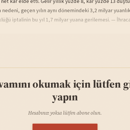
t net kar elde etti. Gelir yıllık yüzde 8, kar yüzde 13 düştü
 nedeni, geçen yılın aynı dönemindeki 3,2 milyar yuanlık
üğü iptalinin bu yıl 1,7 milyar yuana gerilemesi. — İhraca
vamını okumak için lütfen gi
yapın
Hesabınız yoksa lütfen abone olun.