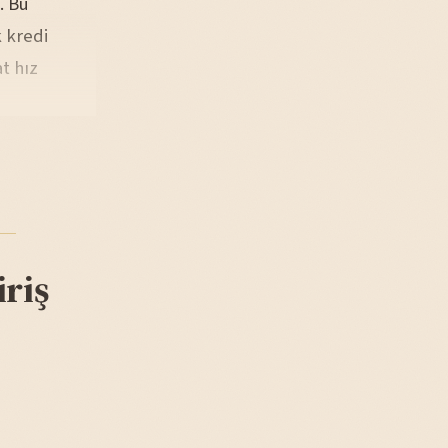
. Bu
 kredi
t hız
riş