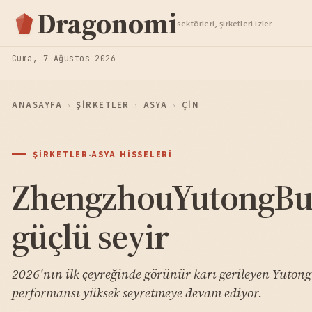
Hisse Analiz
Dragonomi
sektörleri, şirketleri izler
TAKIP ET
Cuma, 7 Ağustos 2026
ANASAYFA
›
ŞIRKETLER
›
ASYA
›
ÇIN
·
ŞIRKETLER
ASYA HISSELERI
ZhengzhouYutongBus
güçlü seyir
2026'nın ilk çeyreğinde görünür karı gerileyen Yutong
performansı yüksek seyretmeye devam ediyor.