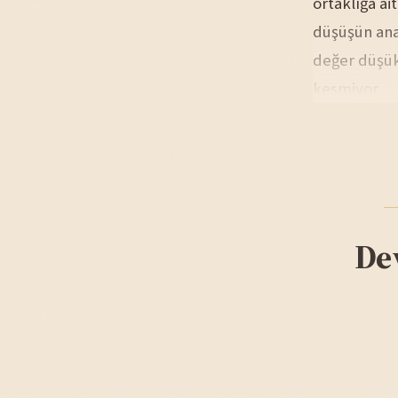
ortaklığa ai
düşüşün ana
değer düşükl
kesmiyor.
De