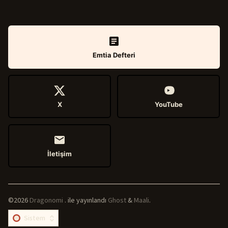
Emtia Defteri
X
YouTube
İletişim
©2026
Dragonomi
.
ile yayınlandı
Ghost
&
Maali
.