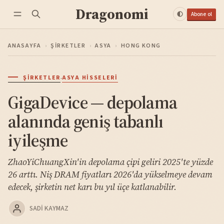
Dragonomi
Abone ol
ANASAYFA
›
ŞIRKETLER
›
ASYA
›
HONG KONG
·
ŞIRKETLER
ASYA HISSELERI
GigaDevice — depolama
alanında geniş tabanlı
iyileşme
ZhaoYiChuangXin'in depolama çipi geliri 2025'te yüzde
26 arttı. Niş DRAM fiyatları 2026'da yükselmeye devam
edecek, şirketin net karı bu yıl üçe katlanabilir.
SADI KAYMAZ