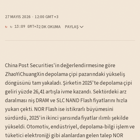
27 MAYIS 2026
12:00 GMT+3
2 DK OKUMA
PAYLAŞ
↻ 13:09 GMT+3
China Post Securities'in değerlendirmesine göre
ZhaoYiChuangXin depolama çipi pazarındaki yükseliş
döngüsünü tam yakaladı. Şirketin 2025'te depolama çipi
geliri yüzde 26,41 artışla ivme kazandı. Sektördeki arz
daralması niş DRAM ve SLC NAND Flash fiyatlarını hızla
yukarı çekti. NOR Flash ise istikrarlı büyümesini
sürdürdü, 2025'in ikinci yarısında fiyatlar ılımlı şekilde
yükseldi. Otomotiv, endüstriyel, depolama-bilgi işlem ve
tüketici elektroniği gibi alanlardan gelen talep NOR