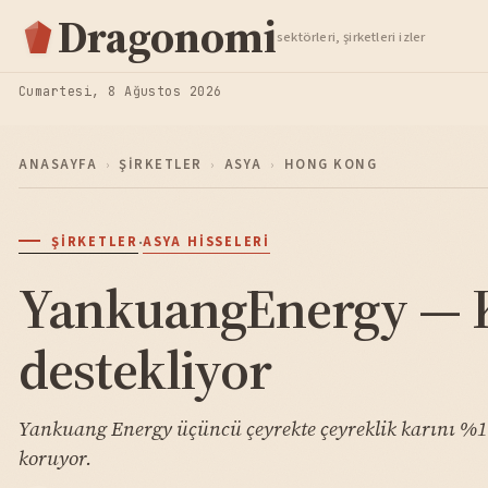
Hisse Analiz
Dragonomi
sektörleri, şirketleri izler
TAKIP ET
Cumartesi, 8 Ağustos 2026
ANASAYFA
›
ŞIRKETLER
›
ASYA
›
HONG KONG
·
ŞIRKETLER
ASYA HISSELERI
YankuangEnergy — Kö
destekliyor
Yankuang Energy üçüncü çeyrekte çeyreklik karını %17,
koruyor.