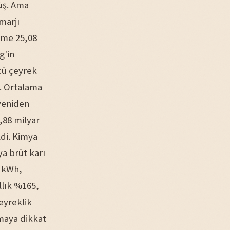
şüş. Ama
marjı
ime 25,08
g'in
cü çeyrek
i. Ortalama
 yeniden
,88 milyar
ldi. Kimya
ya brüt karı
r kWh,
llık %165,
eyreklik
maya dikkat