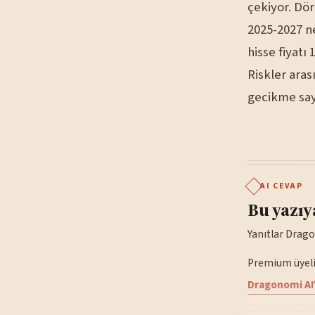
çekiyor. Dö
2025-2027 ne
hisse fiyatı
Riskler aras
gecikme sayı
AI CEVAP
Bu yazıy
Yanıtlar Drago
Premium üyelik
Dragonomi AI'