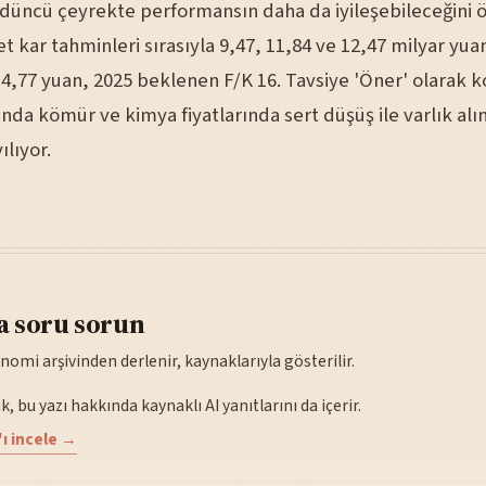
rdüncü çeyrekte performansın daha da iyileşebileceğini 
t kar tahminleri sırasıyla 9,47, 11,84 ve 12,47 milyar yu
 14,77 yuan, 2025 beklenen F/K 16. Tavsiye 'Öner' olarak 
ında kömür ve kimya fiyatlarında sert düşüş ile varlık al
lıyor.
a soru sorun
nomi arşivinden derlenir, kaynaklarıyla gösterilir.
, bu yazı hakkında kaynaklı AI yanıtlarını da içerir.
ı incele →