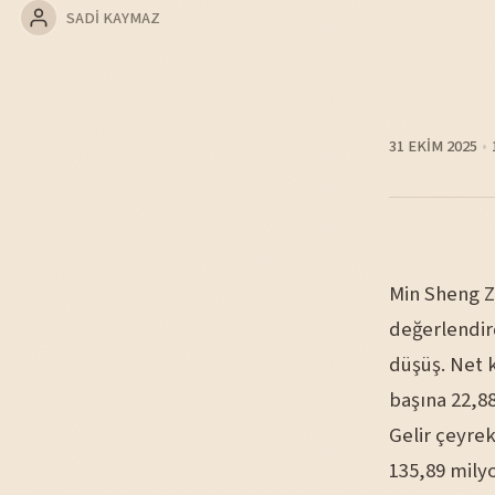
SADI KAYMAZ
31 EKIM 2025
Min Sheng Z
değerlendird
düşüş. Net k
başına 22,88
Gelir çeyre
135,89 milyo