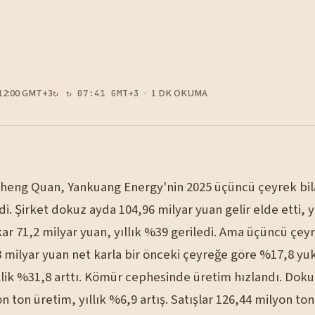
12:00 GMT+3
1 DK OKUMA
↻ 07:41 GMT+3
heng Quan, Yankuang Energy'nin 2025 üçüncü çeyrek bi
i. Şirket dokuz ayda 104,96 milyar yuan gelir elde etti, y
ar 71,2 milyar yuan, yıllık %39 geriledi. Ama üçüncü çey
 milyar yuan net karla bir önceki çeyreğe göre %17,8 yuk
klik %31,8 arttı. Kömür cephesinde üretim hızlandı. Dok
n ton üretim, yıllık %6,9 artış. Satışlar 126,44 milyon to