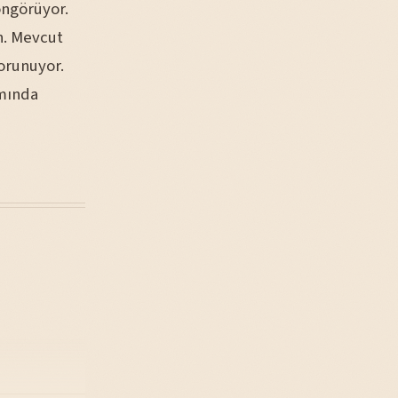
öngörüyor.
an. Mevcut
korunuyor.
ımında