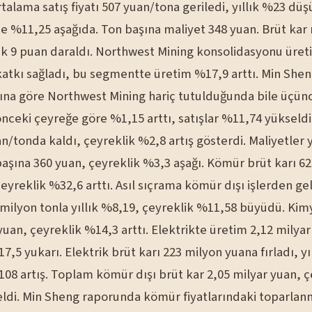
talama satış fiyatı 507 yuan/tona geriledi, yıllık %23 dü
e %11,25 aşağıda. Ton başına maliyet 348 yuan. Brüt kar 
lık 9 puan daraldı. Northwest Mining konsolidasyonu üret
katkı sağladı, bu segmentte üretim %17,9 arttı. Min Shen
na göre Northwest Mining hariç tutulduğunda bile üçün
önceki çeyreğe göre %1,15 arttı, satışlar %11,74 yükseld
an/tonda kaldı, çeyreklik %2,8 artış gösterdi. Maliyetler
aşına 360 yuan, çeyreklik %3,3 aşağı. Kömür brüt karı 62
eyreklik %32,6 arttı. Asıl sıçrama kömür dışı işlerden ge
6 milyon tonla yıllık %8,19, çeyreklik %11,58 büyüdü. Kim
yuan, çeyreklik %14,3 arttı. Elektrikte üretim 2,12 milya
7,5 yukarı. Elektrik brüt karı 223 milyon yuana fırladı, yı
08 artış. Toplam kömür dışı brüt kar 2,05 milyar yuan, ç
ldi. Min Sheng raporunda kömür fiyatlarındaki toparlan