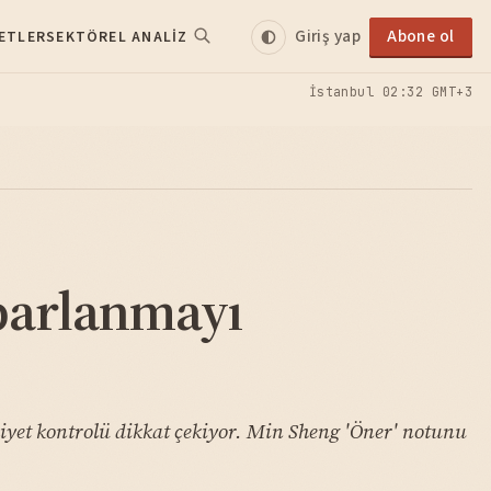
Giriş yap
Abone ol
ETLER
SEKTÖREL ANALIZ
İstanbul
02:32 GMT+3
parlanmayı
liyet kontrolü dikkat çekiyor. Min Sheng 'Öner' notunu