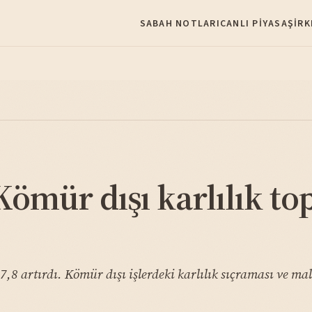
SABAH NOTLARI
CANLI PIYASA
ŞIRK
mür dışı karlılık to
8 artırdı. Kömür dışı işlerdeki karlılık sıçraması ve ma