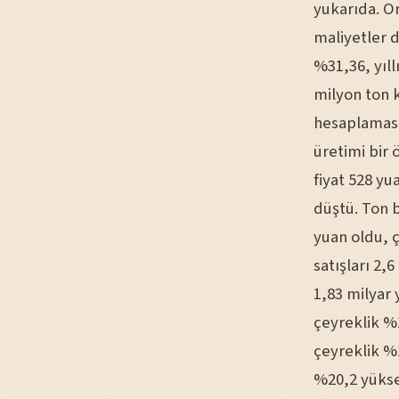
yukarıda. Or
maliyetler d
%31,36, yıl
milyon ton 
hesaplaması
üretimi bir 
fiyat 528 yu
düştü. Ton b
yuan oldu, ç
satışları 2,
1,83 milyar 
çeyreklik %1
çeyreklik %1
%20,2 yükse