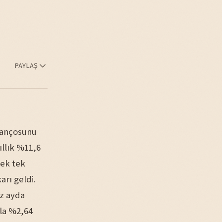
PAYLAŞ
lançosunu
ıllık %11,6
rek tek
arı geldi.
uz ayda
nla %2,64