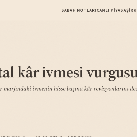
SABAH NOTLARI
CANLI PIYASA
ŞIRK
al kâr ivmesi vurgus
âr marjındaki ivmenin hisse başına kâr revizyonlarını dest