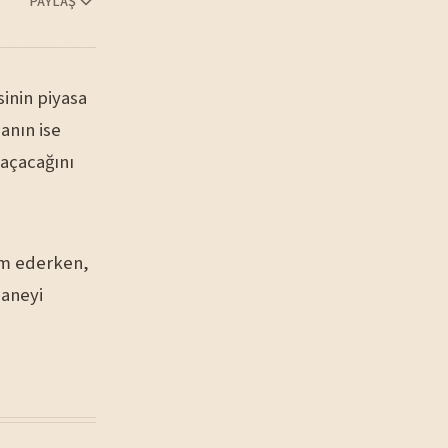
PAYLAŞ
sinin piyasa
anın ise
 açacağını
am ederken,
haneyi