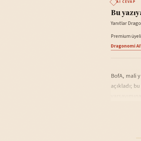
AI CEVAP
Bu yazıy
Yanıtlar Drago
Premium üyelik
Dragonomi AI'
BofA, mali y
açıkladı; b
varsayımına