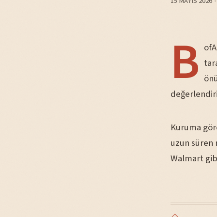
15 MAYIS 2026
B
ofA
tar
önü
değerlendiri
Kuruma göre
uzun süren m
Walmart gibi