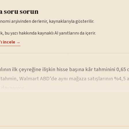
a soru sorun
nomi arşivinden derlenir, kaynaklarıyla gösterilir.
, bu yazı hakkında kaynaklı AI yanıtlarını da içerir.
ı incele →
ılının ilk çeyreğine ilişkin hisse başına kâr tahminini 0,65 
u tahmin, Walmart ABD’de aynı mağaza satışlarının %4,5 a
 dayanıyor.