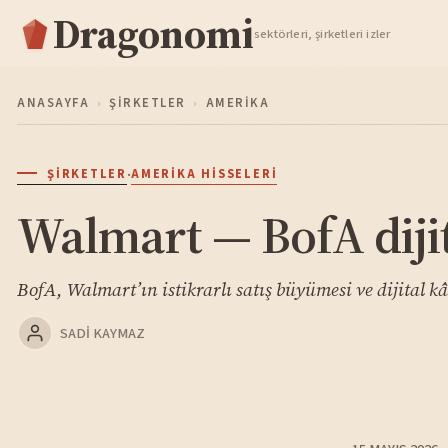
Dragonomi
TAKIP ET
sektörleri, şirketleri izler
ANASAYFA
›
ŞIRKETLER
›
AMERIKA
·
ŞIRKETLER
AMERIKA HISSELERI
Walmart — BofA dijit
BofA, Walmart’ın istikrarlı satış büyümesi ve dijital k
SADI KAYMAZ