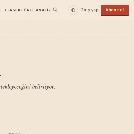
Giriş yap
Abone ol
ETLER
SEKTÖREL ANALIZ
u
ekleyeceğini belirtiyor.