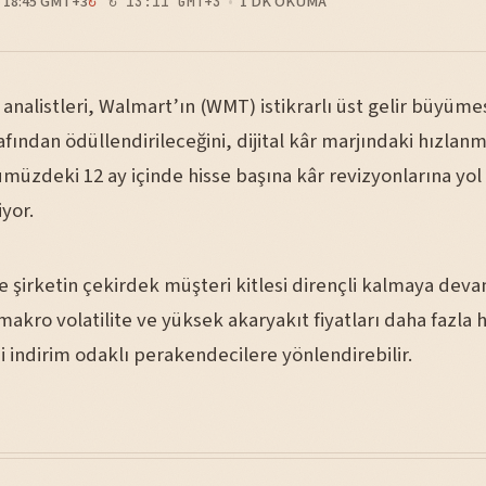
18:45 GMT+3
1 DK OKUMA
↻ 13:11 GMT+3
 analistleri, Walmart’ın (WMT) istikrarlı üst gelir büyüme
afından ödüllendirileceğini, dijital kâr marjındaki hızlanm
müzdeki 12 ay içinde hisse başına kâr revizyonlarına yol
yor.
 şirketin çekirdek müşteri kitlesi dirençli kalmaya dev
akro volatilite ve yüksek akaryakıt fiyatları daha fazla 
 indirim odaklı perakendecilere yönlendirebilir.