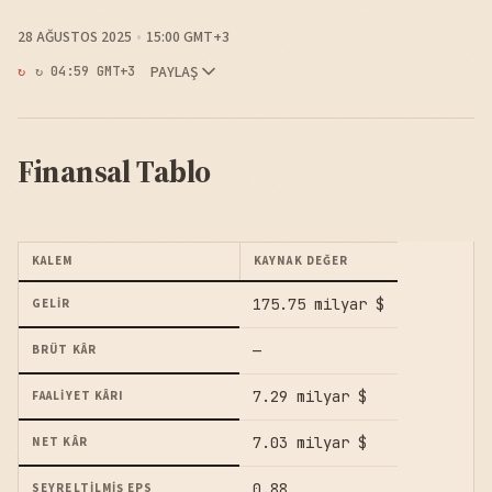
28 AĞUSTOS 2025
15:00 GMT+3
PAYLAŞ
↻ 04:59 GMT+3
Finansal Tablo
KALEM
KAYNAK DEĞER
175.75 milyar $
GELIR
—
BRÜT KÂR
7.29 milyar $
FAALIYET KÂRI
7.03 milyar $
NET KÂR
0.88
SEYRELTILMIŞ EPS