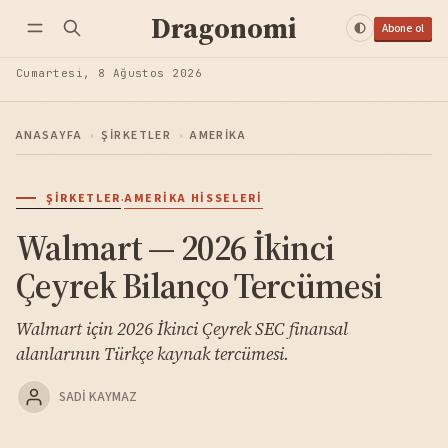
Dragonomi
Abone ol
Cumartesi, 8 Ağustos 2026
ANASAYFA
›
ŞIRKETLER
›
AMERIKA
·
ŞIRKETLER
AMERIKA HISSELERI
Walmart — 2026 İkinci
Çeyrek Bilanço Tercümesi
Walmart için 2026 İkinci Çeyrek SEC finansal
alanlarının Türkçe kaynak tercümesi.
SADI KAYMAZ