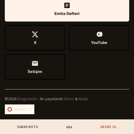
Emtia Defteri
X
YouTube
İletişim
©2026
Dragonomi
.
ile yayınlandı
Ghost
&
Maali
.
SABAH NOTU
ABONE OL
ARA