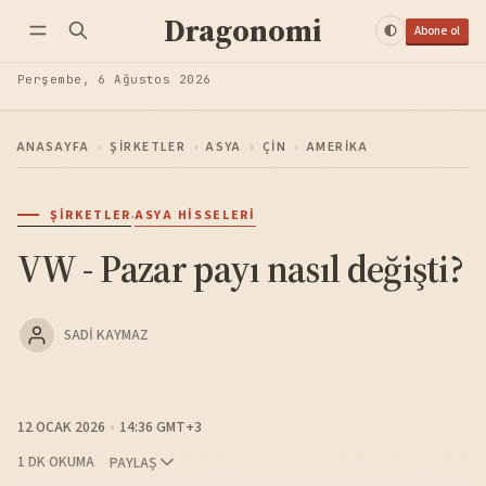
Dragonomi
Abone ol
Perşembe, 6 Ağustos 2026
ANASAYFA
›
ŞIRKETLER
›
ASYA
›
ÇIN
›
AMERIKA
·
ŞIRKETLER
ASYA HISSELERI
VW - Pazar payı nasıl değişti?
SADI KAYMAZ
12 OCAK 2026
14:36 GMT+3
1 DK OKUMA
PAYLAŞ