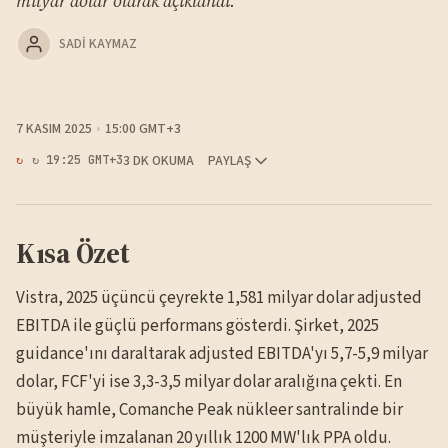
milyar dolar olarak açıklandı.
SADI KAYMAZ
7 KASIM 2025
15:00 GMT+3
3 DK OKUMA
PAYLAŞ
↻ 19:25 GMT+3
Kısa Özet
Vistra, 2025 üçüncü çeyrekte 1,581 milyar dolar adjusted
EBITDA ile güçlü performans gösterdi. Şirket, 2025
guidance'ını daraltarak adjusted EBITDA'yı 5,7-5,9 milyar
dolar, FCF'yi ise 3,3-3,5 milyar dolar aralığına çekti. En
büyük hamle, Comanche Peak nükleer santralinde bir
müşteriyle imzalanan 20 yıllık 1200 MW'lık PPA oldu.