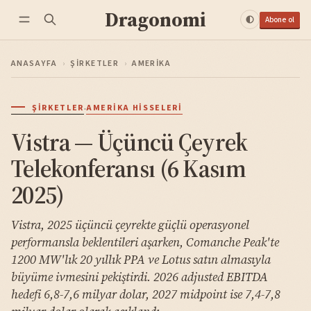
Dragonomi
Abone ol
ANASAYFA
›
ŞIRKETLER
›
AMERIKA
·
ŞIRKETLER
AMERIKA HISSELERI
Vistra — Üçüncü Çeyrek
Telekonferansı (6 Kasım
2025)
Vistra, 2025 üçüncü çeyrekte güçlü operasyonel
performansla beklentileri aşarken, Comanche Peak'te
1200 MW'lık 20 yıllık PPA ve Lotus satın almasıyla
büyüme ivmesini pekiştirdi. 2026 adjusted EBITDA
hedefi 6,8-7,6 milyar dolar, 2027 midpoint ise 7,4-7,8