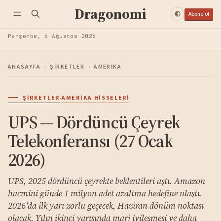
Dragonomi
Abone ol
Perşembe, 6 Ağustos 2026
ANASAYFA
›
ŞIRKETLER
›
AMERIKA
·
ŞIRKETLER
AMERIKA HISSELERI
UPS — Dördüncü Çeyrek
Telekonferansı (27 Ocak
2026)
UPS, 2025 dördüncü çeyrekte beklentileri aştı. Amazon
hacmini günde 1 milyon adet azaltma hedefine ulaştı.
2026'da ilk yarı zorlu geçecek, Haziran dönüm noktası
olacak. Yılın ikinci yarısında marj iyileşmesi ve daha